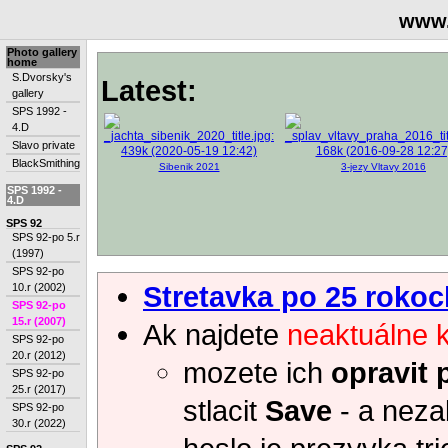
www.
Photo gallery
home
S.Dvorsky's
Latest:
gallery
SPS 1992 -
4.D
Slavo private
BlackSmithing
Sibenik 2021
3-jezy Vltavy 2016
SPS 1992 -
4.D
SPS 92
SPS 92-po 5.r
(1997)
SPS 92-po
Stretavka po 25 rokoc
10.r (2002)
SPS 92-po
15.r (2007)
Ak najdete
neaktuálne 
SPS 92-po
20.r (2012)
mozete ich
opravit 
SPS 92-po
25.r (2017)
stlacit
Save
- a neza
SPS 92-po
30.r (2022)