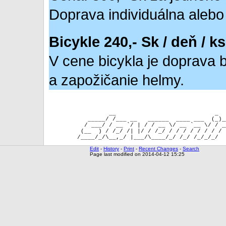
Doprava individuálna alebo
Bicykle 240,- Sk / deň / ks
V cene bicykla je doprava b
a zapožičanie helmy.
                 __                            _  
           _____/ /___ __   ______  ____ ___  (_)_
          / ___/ / __ `/ | / / __ \/ __ `__ \/ / _
         (__  ) / /_/ /| |/ / /_/ / / / / / / / / 
Edit
-
History
-
Print
-
Recent Changes
-
Search
Page last modified on 2014-04-12 15:25