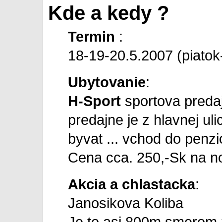
Kde a kedy ?
Termin
:
18-19-20.5.2007 (piatok
Ubytovanie
:
H-Sport
sportova predajn
predajne je z hlavnej u
byvat ... vchod do penzi
Cena cca. 250,-Sk na noc
Akcia a chlastacka
:
Janosikova Koliba
Je to asi 800m smerom z