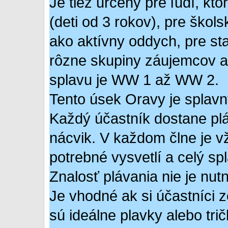
Je tiež určený pre ľudí, kto
(deti od 3 rokov), pre škols
ako aktívny oddych, pre sta
rôzne skupiny záujemcov a
splavu je WW 1 až WW 2.
Tento úsek Oravy je splavn
Každý účastník dostane plá
nácvik. V každom člne je vž
potrebné vysvetlí a celý sp
Znalosť plávania nie je nut
Je vhodné ak si účastníci z
sú ideálne plavky alebo tri