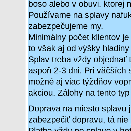
boso alebo v obuvi, ktorej 
Používame na splavy nafuko
zabezpečujeme my.
Minimálny počet klientov je
to však aj od výšky hladin
Splav treba vždy objednať 
aspoň 2-3 dni. Pri väčších
možné aj viac týždňov vop
akciou. Zálohy na tento ty
Doprava na miesto splavu j
zabezpečiť dopravu, tá nie 
Platba vždy po splave v ho