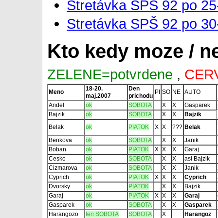
Stretávka SPŠ 92 po 25
Stretávka SPŠ 92 po 30
Kto kedy moze / 
ZELENE=potvrdene
,
CERV
18-20.
Den
Meno
PI
SO
NE
AUTO
maj.2007
prichodu
Andel
ok
SOBOTA
X
X
Gasparek
Bajzik
ok
SOBOTA
X
X
Bajzik
Belak
ok
PIATOK
X
X
???
Belak
Benkova
ok
SOBOTA
X
X
Janik
Boban
ok
PIATOK
X
X
X
Garaj
Cesko
ok
SOBOTA
X
X
asi Bajzik
Cizmarova
ok
SOBOTA
X
X
Janik
Cyprich
ok
PIATOK
X
X
X
Cyprich
Dvorsky
ok
PIATOK
X
X
Bajzik
Garaj
ok
PIATOK
X
X
X
Garaj
Gasparek
ok
SOBOTA
X
X
Gasparek
Harangozo
len SOBOTA
SOBOTA
X
Harangoz