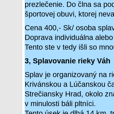
prezlečenie. Do člna sa po
športovej obuvi, ktorej nev
Cena 400,- Sk/ osoba spla
Doprava individuálna alebo
Tento ste v tedy išli so mno
3, Splavovanie rieky Váh
Splav je organizovaný na r
Krivánskou a Lúčanskou ča
Strečiansky Hrad, okolo z
v minulosti báli pltníci.
Tento úsek je dlhá 14 km, tr