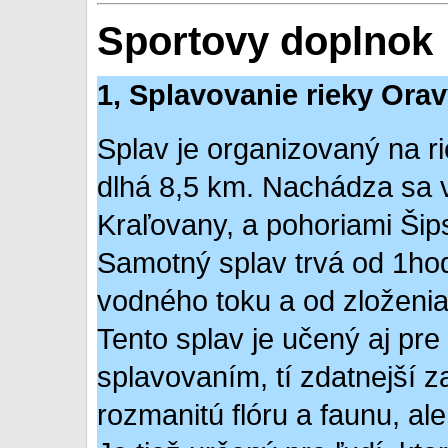
Sportovy doplnok
1, Splavovanie rieky Ora
Splav je organizovaný na rie
dlhá 8,5 km. Nachádza sa v
Kraľovany, a pohoriami Šip
Samotný splav trvá od 1hod
vodného toku a od zloženia
Tento splav je učený aj pre
splavovaním, tí zdatnejší z
rozmanitú flóru a faunu, al