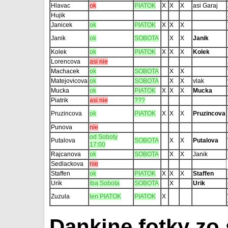
Hlavac
ok
PIATOK
X
X
X
asi Garaj
Hujik
Janicek
ok
PIATOK
X
X
X
Janik
ok
SOBOTA
X
X
Janik
Kolek
ok
PIATOK
X
X
X
Kolek
Lorencova
asi nie
Machacek
ok
SOBOTA
X
X
Matejovicova
ok
SOBOTA
X
X
vlak
Mucka
ok
PIATOK
X
X
X
Mucka
Piatrik
asi nie
???
Pruzincova
ok
PIATOK
X
X
X
Pruzincova
Punova
nie
od Soboty
Putalova
SOBOTA
X
X
Putalova
17:00
Rajcanova
ok
SOBOTA
X
X
Janik
Sedlackova
nie
Staffen
ok
PIATOK
X
X
X
Staffen
Urik
iba Sobota
SOBOTA
X
Urik
Zuzula
len PIATOK
PIATOK
X
Dankine fotky zo 