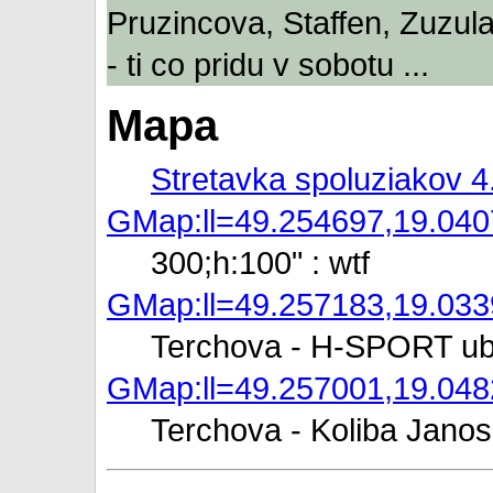
Pruzincova, Staffen, Zuzula 
- ti co pridu v sobotu ...
Mapa
Stretavka spoluziakov 
GMap:ll=49.254697,19.04
300;h:100" : wtf
GMap:ll=49.257183,19.033
Terchova - H-SPORT ub
GMap:ll=49.257001,19.048
Terchova - Koliba Janos