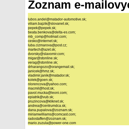
Zoznam e-mailovyc
lubos.andel@matador-automotive.sk;

viliam.bajzik@slovanet.sk;

pepek@pepek.sk;

beata.benkova@delta-es.com;

mb_comp@hotmail.com;

cesko@internet.sk;

luba.cizmarova@post.cz;

martech@azet.sk;

dvorsky@slavomir.com;

migar@stonline.sk;

verag@stonline.sk;

drharangozo@orangemail.sk;

janicek@hmz.sk;

vladimir.janik@matador.sk;

kolek@goen.sk;

nlorencova@yahoo.com;

macmil@host.sk;

pavol.mucka@leoni.com;

epiatrik@vub.sk;

pruzincova@kliknet.sk;

andrea@centrumdca.sk;

dana.pupalova@zoznam.sk;

miriamwilliams@comcast.com;

radostaffen@zoznam.sk;
