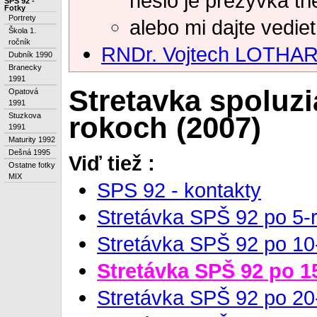
heslo je prezyvka tr
SPS 92 -
Fotky
Portrety
alebo mi dajte vediet
Škola 1.
ročník
RNDr. Vojtech LOTHA
Dubník 1990
Branecky
1991
Stretavka spoluz
Opatová
1991
rokoch (2007)
Stuzkova
1991
Maturity 1992
Dešná 1995
Viď tiež :
Ostatne fotky
MIX
SPS 92 - kontakty
Stretávka SPŠ 92 po 5-
Stretávka SPŠ 92 po 10
Stretávka SPŠ 92 po 1
Stretávka SPŠ 92 po 20