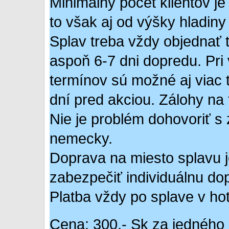
Minimálny počet klientov je
to však aj od výšky hladin
Splav treba vždy objednať 
aspoň 6-7 dni dopredu. Pri
termínov sú možné aj viac
dní pred akciou. Zálohy na 
Nie je problém dohovoriť s 
nemecky.
Doprava na miesto splavu j
zabezpečiť individuálnu dop
Platba vždy po splave v ho
Cena: 300,- Sk za jedného