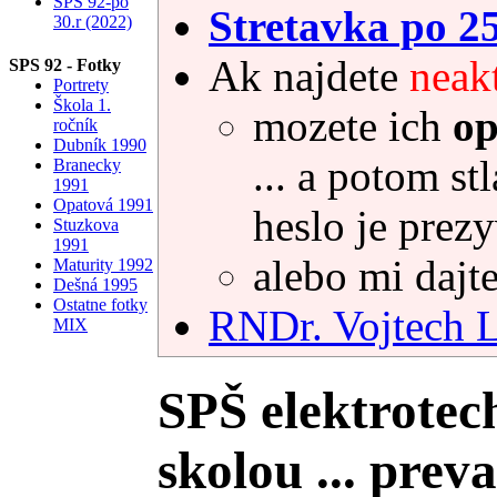
SPS 92-po
Stretavka po 2
30.r (2022)
Ak najdete
neak
SPS 92 - Fotky
Portrety
Škola 1.
mozete ich
op
ročník
Dubník 1990
... a potom st
Branecky
1991
Opatová 1991
heslo je prez
Stuzkova
1991
alebo mi dajte
Maturity 1992
Dešná 1995
Ostatne fotky
RNDr. Vojtec
MIX
SPŠ elektrotec
skolou ... prev