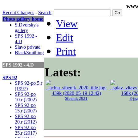
www
Recent Changes
-
Search
:
Photo gallery home
View
S.Dvorsky's
gallery
Edit
SPS 1992 -
4.D
Slavo private
Print
BlackSmithing
SPS 1992 - 4.D
Latest:
SPS 92
SPS 92-po 5.r
(1997)
SPS 92-po
Sibenik 2021
3-je
10.r (2002)
SPS 92-po
15.r (2007)
SPS 92-po
20.r (2012)
SPS 92-po
25.r (2017)