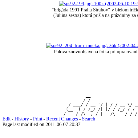
"brigáda 1991 Praha Strahov" v bielom trič
(Juliina sestra) ktorá prišla na prázdniny za 
Palova znovuobjavena fotka pri upratovani
                 __                   
           _____/ /___ __   ______  __
          / ___/ / __ `/ | / / __ \/ _
         (__  ) / /_/ /| |/ / /_/ / / 
Edit
-
History
-
Print
-
Recent Changes
-
Search
Page last modified on 2011-06-07 20:37