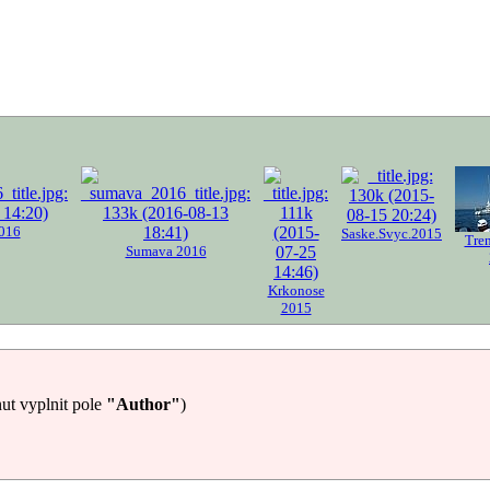
016
Saske.Svyc.2015
Tre
Sumava 2016
Krkonose
2015
ut vyplnit pole
"Author"
)