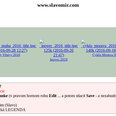
www.slavomir.com
zy Vltavy 2016
Cyklo Morava 2
Inovec 2016
7
cie
ranke
(v pravom hornom rohu
Edit
... a potom stlacit
Save
- a nezabudn
vim (Slavo)
ická LEGENDA