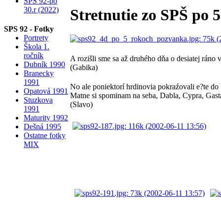
SPS 92-po
30.r (2022)
Stretnutie zo SPŠ po 
SPS 92 - Fotky
Portrety
Škola 1.
ročník
A rozišli sme sa až druhého dňa o desiatej ráno 
Dubník 1990
(Gabika)
Branecky
1991
No ale poniektorí hrdinovia pokraźovali e?te do
Opatová 1991
Matne si spominam na seba, Dabla, Cypra, Gast
Stuzkova
(Slavo)
1991
Maturity 1992
Dešná 1995
Ostatne fotky
MIX