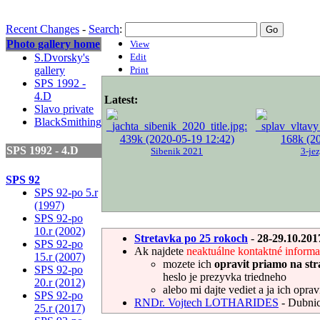
Recent Changes
-
Search
:
Photo gallery home
View
S.Dvorsky's
Edit
gallery
Print
SPS 1992 -
4.D
Latest:
Slavo private
BlackSmithing
SPS 1992 - 4.D
Sibenik 2021
3-je
SPS 92
SPS 92-po 5.r
(1997)
SPS 92-po
10.r (2002)
Stretavka po 25 rokoch
-
28-29.10.201
SPS 92-po
Ak najdete
neaktuálne kontaktné informa
15.r (2007)
mozete ich
opravit priamo na st
SPS 92-po
heslo je prezyvka triedneho
20.r (2012)
alebo mi dajte vediet a ja ich opra
SPS 92-po
RNDr. Vojtech LOTHARIDES
- Dubn
25.r (2017)