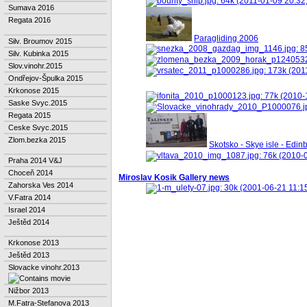
Sumava 2016
Regata 2016
Paragliding 2006
Silv. Broumov 2015
Silv. Kubinka 2015
Slov.vinohr.2015
Ondřejov-Špulka 2015
Krkonose 2015
Saske Svyc.2015
Regata 2015
Ceske Svyc.2015
Zlom.bezka 2015
Skotsko - Skye isle - Edi
Praha 2014 V&J
Choceň 2014
Miroslav Kosik Gallery news
Zahorska Ves 2014
V.Fatra 2014
Israel 2014
Ještěd 2014
Krkonose 2013
Ještěd 2013
Slovacke vinohr.2013
Nižbor 2013
M.Fatra-Stefanova 2013