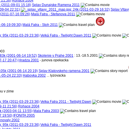
Rohace 2004
Splav Dunajske Ramena 2011
Splav Vltav
Malá Fatra - Stefanova 2011
Malá Fatra - Stoh 2011
Velká Fatra - Twilight Dawn 2011
003
Skolenie v Prahe 2001
: 13.-18.5.2001
Hradza 2001
- junova opekacka
Splav Klatovskeho ramena 2001
Habovka 2002
... lyzovacka
unu v zime
Velka Fatra 2011 - Twilight Dawn
Rohace 2004
Mala Fatra 2003
IFONITA 2005
novaly 2002
Velká Fatra - Twilight Dawn 2011