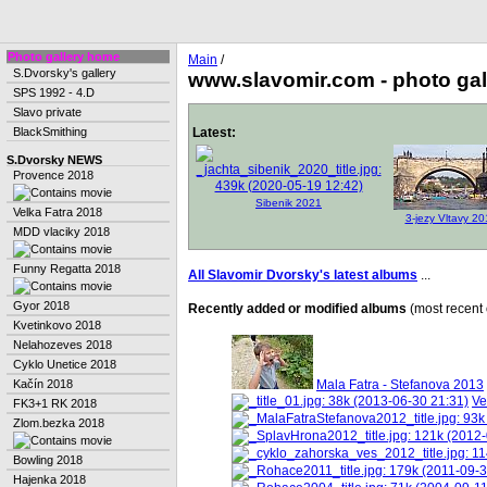
Photo gallery home
Main
/
S.Dvorsky's gallery
www.slavomir.com - photo gal
SPS 1992 - 4.D
Slavo private
Latest:
BlackSmithing
S.Dvorsky NEWS
Provence 2018
Sibenik 2021
Velka Fatra 2018
3-jezy Vltavy 2
MDD vlaciky 2018
Funny Regatta 2018
All Slavomir Dvorsky's latest albums
...
Gyor 2018
Recently added or modified albums
(most recent 
Kvetinkovo 2018
Nelahozeves 2018
Cyklo Unetice 2018
Mala Fatra - Stefanova 2013
Kačín 2018
Ve
FK3+1 RK 2018
Zlom.bezka 2018
Bowling 2018
Hajenka 2018