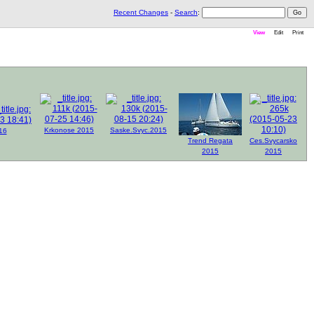
Recent Changes
-
Search
:
View
Edit
Print
Krkonose 2015
Saske.Svyc.2015
16
Trend Regata
Ces.Svycarsko
2015
2015