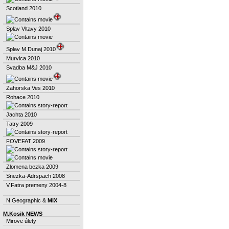
Scotland 2010
Splav Vltavy 2010
Splav M.Dunaj 2010
Murvica 2010
Svadba M&J 2010
Zahorska Ves 2010
Rohace 2010
Jachta 2010
Tatry 2009
FOVEFAT 2009
Zlomena bezka 2009
Snezka-Adrspach 2008
V.Fatra premeny 2004-8
N.Geographic &
MIX
M.Kosik NEWS
Mirove úlety