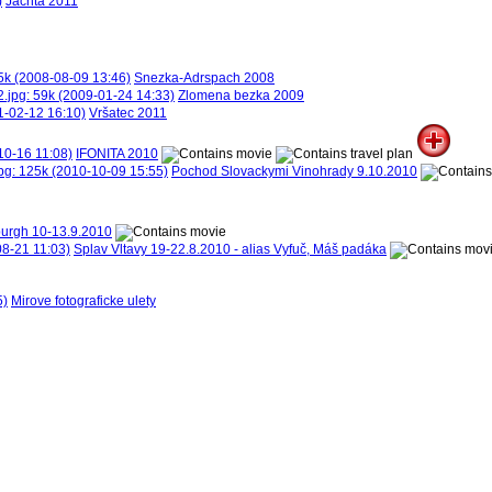
Jachta 2011
Snezka-Adrspach 2008
Zlomena bezka 2009
Vršatec 2011
IFONITA 2010
Pochod Slovackymi Vinohrady 9.10.2010
nburgh 10-13.9.2010
Splav Vltavy 19-22.8.2010 - alias Vyfuč, Máš padáka
Mirove fotograficke ulety