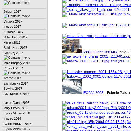
Saigon 2017
Vysoka 2017
Inovec 2017
Zuberec 2017
Velka Fatra 2017
Muran 2017
Babia Hora 2017
Applied precision MIX
1998-2
Slov.Raj 2017
Male Karpaty 2017
Pezinok 2017
Jested 2017
Zlom.bezka 2017
Bowling 2017
IFOPAJ 2003
... Fotenie Pajst
Silv. Kubinka 2017
Laser Game 2016
Maly Slavin 2016
3-jezy Vltavy 2016
Inovec 2016
Do
Cyklo Morava 2016
Cyklo Melnik 2016