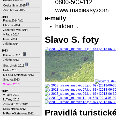
0800-500-112
Ceske Svyc.2015
www.maxieasy.com
Zlom.bezka 2015
e-maily
2014
:
Praha 2014 V&J
hidden ..
Choceň 2014
Zahorska Ves 2014
V.Fatra 2014
Slavo S. foty
Israel 2014
Ještěd 2014
2013
:
Krkonose 2013
Ještěd 2013
Slov. vinohr.2013
Nižbor 2013
M.Fatra-Stefanova 2013
Snezka 2013
V.Fatra 2013
2012
:
V.Fatra 2012
N.Tarty 2012
Zahorska Ves 2012
Splav Hrona 2012
Pravidlá turistic
M.Fatra-Stefanova 2012