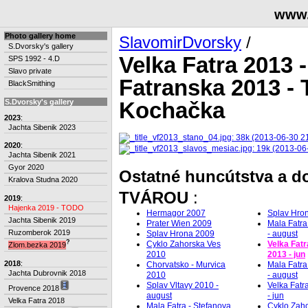
www.
Photo gallery home
SlavomirDvorsky
/
S.Dvorsky's gallery
Velka Fatra 2013 
SPS 1992 - 4.D
Slavo private
Fatranska 2013 - 
BlackSmithing
Kochačka
S.Dvorsky's gallery
2023
:
Jachta Sibenik 2023
2020
:
Jachta Sibenik 2021
Gyor 2020
Ostatné huncútstva a 
Kralova Studna 2020
TVÁROU
:
2019
:
Hajenka 2019 - TODO
Hermagor 2007
Splav Hron
Jachta Sibenik 2019
Prater Wien 2009
Mala Fatra
Ruzomberok 2019
Splav Hrona 2009
- august
?
Cyklo Zahorska Ves
Velka Fat
Zlom.bezka 2019
2010
2013 - jun
2018
:
Chorvatsko - Murvica
Mala Fatra
Jachta Dubrovnik 2018
2010
- august
Splav Vltavy 2010 -
Velka Fatr
Provence 2018
august
- jun
Velka Fatra 2018
Mala Fatra - Stefanova
Cyklo Zah