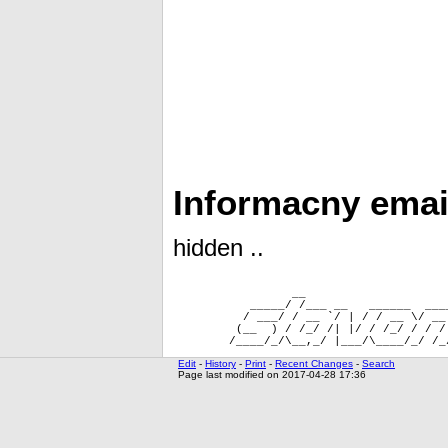
Informacny emai
hidden ..
                 __                    
           _____/ /___ __   ______  ___
          / ___/ / __ `/ | / / __ \/ __
         (__  ) / /_/ /| |/ / /_/ / / /
Edit
-
History
-
Print
-
Recent Changes
-
Search
Page last modified on 2017-04-28 17:36