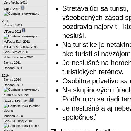
Cerv.Vrchy 2012
Stretávajúci sa turisti
Japan 2012
všeobecných zásad spr
2011
:
pozdravia najprv tí, k
Vršatec 2011
V.Fatra 2011
nesluší.
M.Fatra-Stoh 2011
Na turistike je netakt
M.Fatra-Stefanova 2011
ako turisti si navzájo
Splav Vltavy 2011
Splav D.ramena 2011
Je neslušné na horách
Jachta 2011
Rohace 2011
turistických terénov.
2010
:
Osobitne prívetivo sa
Jachta 2010
Rohace 2010
Na skupinových túrach 
Zahorska Ves 2010
Podľa nich sa riadi t
Svadba M&J 2010
Je neslušné a aj nebez
spoločnosť
Murvica 2010
Splav M.Dunaj 2010