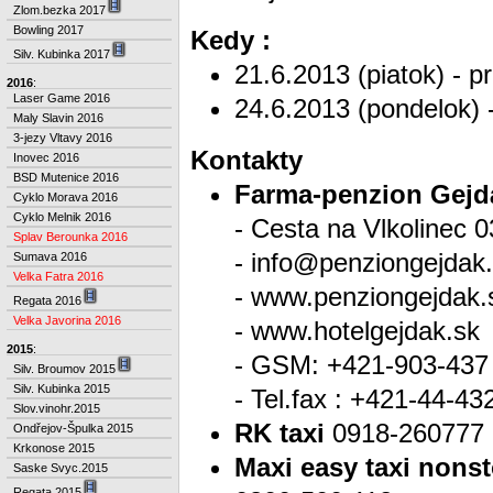
Zlom.bezka 2017
Bowling 2017
Kedy :
Silv. Kubinka 2017
21.6.2013 (piatok) - p
2016
:
Laser Game 2016
24.6.2013 (pondelok) 
Maly Slavin 2016
3-jezy Vltavy 2016
Kontakty
Inovec 2016
BSD Mutenice 2016
Farma-penzion Gejd
Cyklo Morava 2016
Cyklo Melnik 2016
- Cesta na Vlkolinec
Splav Berounka 2016
- info@penziongejdak
Sumava 2016
Velka Fatra 2016
- www.penziongejdak.
Regata 2016
Velka Javorina 2016
- www.hotelgejdak.sk
2015
:
- GSM: +421-903-437
Silv. Broumov 2015
Silv. Kubinka 2015
- Tel.fax : +421-44-4
Slov.vinohr.2015
RK taxi
0918-260777 .
Ondřejov-Špulka 2015
Krkonose 2015
Maxi easy taxi nons
Saske Svyc.2015
Regata 2015