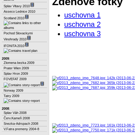
Zdenove fotky
Splav Vltavy 2010
Asseco Lednice 2010
uschovna 1
Scotland 2010
uschovna 2
uschovna 3
Pochod Slovackymi
Vinohrady 2010
IFONITA 2010
2009
:
Zlomena bezka 2009
Prater Wien 2009
Splav Hron 2009
FOVEFAT 2009
Norway 2009
Tatry 2009
2008
:
Splav Váh 2008
Červ.Kameň 2008
Snezka-Adrspach 2008
V.Fatra premeny 2004-8