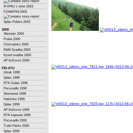
IFOPAJ v zime 2003
FOMATRA 2003
Splav Polsko 2003
2000
Silvester 2000
Praha 2000
Chorvatsko 2000
R&M Svadba 2000
Kysel svadba 2000
AP Kočovce 2000
FEI-STU
Intrak 1998
Splav 1998
RTK Gulas 1998
Pocuvadlo 1998
Sherwood 1998
Habovka 1999
Splav 1999
AP Kočovce 1999
RTK kapusta 1999
Pocuvadlo 2000
Trafo-Parko 2000
Splav 2000