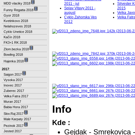
MDD vlaciky 2018
2011 - jul
Silvester 
Splav Vltavy 2011 -
2015
Funny Regatta 2018
august
Velka Javo
Gyor 2018
Cyklo Zahorska Ves
Velka Fatr
Kvetinkovo 2018
2012
Nelahozeves 2018
Cyklo Unetice 2018
Kačín 2018
FK3+1 RK 2018
Zlom.bezka 2018
Bowling 2018
Hajenka 2018
2017
:
Saigon 2017
Vysoka 2017
Inovec 2017
Zuberec 2017
Velka Fatra 2017
Muran 2017
Info
Babia Hora 2017
Slov.Raj 2017
Male Karpaty 2017
Kde :
Pezinok 2017
Gejdak - Smrekovica -
Jested 2017