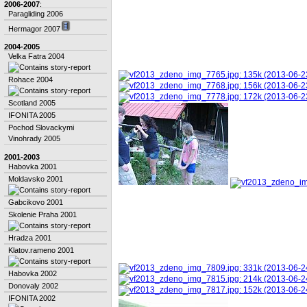
2006-2007
:
Paragliding 2006
Hermagor 2007
2004-2005
Velka Fatra 2004
Rohace 2004
Scotland 2005
IFONITA 2005
Pochod Slovackymi
Vinohrady 2005
2001-2003
Habovka 2001
Moldavsko 2001
Gabcikovo 2001
Skolenie Praha 2001
Hradza 2001
Klatov.rameno 2001
Habovka 2002
Donovaly 2002
IFONITA 2002