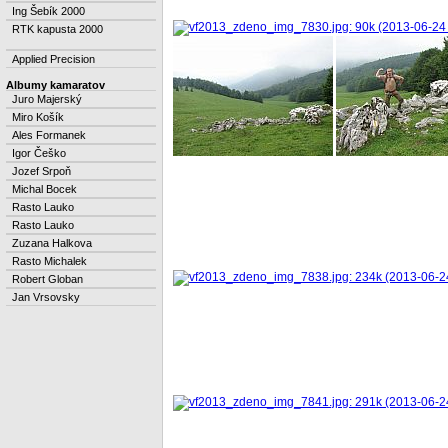
Ing Šebík 2000
RTK kapusta 2000
Applied Precision
Albumy kamaratov
Juro Majerský
Miro Košík
Ales Formanek
Igor Češko
Jozef Srpoň
Michal Bocek
Rasto Lauko
Rasto Lauko
Zuzana Halkova
Rasto Michalek
Robert Globan
Jan Vrsovsky