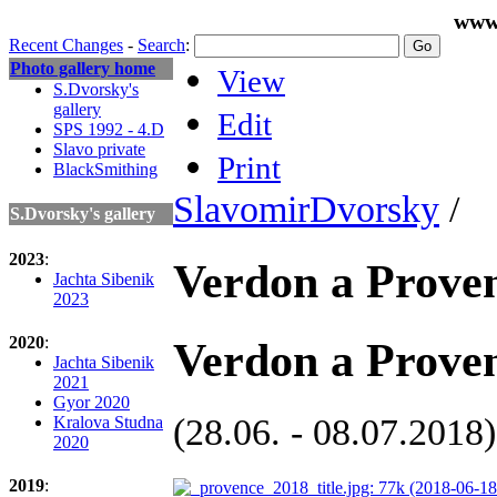
www
Recent Changes
-
Search
:
Photo gallery home
View
S.Dvorsky's
gallery
Edit
SPS 1992 - 4.D
Slavo private
Print
BlackSmithing
SlavomirDvorsky
/
S.Dvorsky's gallery
2023
:
Verdon a Prove
Jachta Sibenik
2023
2020
:
Verdon a Prove
Jachta Sibenik
2021
Gyor 2020
(28.06. - 08.07.2018)
Kralova Studna
2020
2019
: