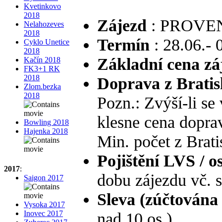
Kvetinkovo
2018
Zájezd
: PROVE
Nelahozeves
2018
Termín
: 28.06.- 
Cyklo Unetice
2018
Základní cena zá
Kačín 2018
FK3+1 RK
2018
Doprava z Bratis
Zlom.bezka
2018
Pozn.: Zvýší-li se 
klesne cena dopra
Bowling 2018
Hajenka 2018
Min. počet z Brati
Pojištění LVS / os
2017
:
dobu zájezdu vč. s
Saigon 2017
Sleva (zúčtována
Vysoka 2017
Inovec 2017
nad 10 os.)