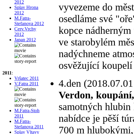
2012
vyvezeme do měs
Splav Hrona
2012
osedláme své "oř
M.Fatra-
Stefanova 2012
kopce nádherným ú
Cerv.Vrchy
2012
ve starobylém mě
Japan 2012
nadýchneme atmos
osvěžující koupelí
2011
:
Vršatec 2011
4.den (2018.07.01
V.Fatra 2011
Verdon, koupání
samotných hlubin 
M.Fatra-Stoh
nabídce je pěší t
2011
M.Fatra-
Stefanova 2011
700 m hlubokými,
Splav Vltavy