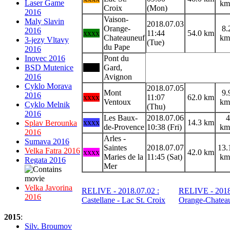
Laser Game
km
Croix
(Mon)
2016
Vaison-
Maly Slavin
2018.07.03
Orange-
8.
2016
xxxx
11:44
54.0 km
Chateauneuf
km
3-jezy Vltavy
(Tue)
du Pape
2016
Inovec 2016
Pont du
BSD Mutenice
xxxx
Gard,
2016
Avignon
Cyklo Morava
2018.07.05
Mont
9.
2016
xxxx
11:07
62.0 km
Ventoux
km
Cyklo Melnik
(Thu)
2016
Les Baux-
2018.07.06
4
xxxx
14.3 km
Splav Berounka
de-Provence
10:38 (Fri)
km
2016
Arles -
Sumava 2016
Saintes
2018.07.07
13.
Velka Fatra 2016
xxxx
42.0 km
Maries de la
11:45 (Sat)
km
Regata 2016
Mer
Velka Javorina
RELIVE - 2018.07.02 :
RELIVE - 2018.
2016
Castellane - Lac St. Croix
Orange-Chatea
2015
:
Silv. Broumov