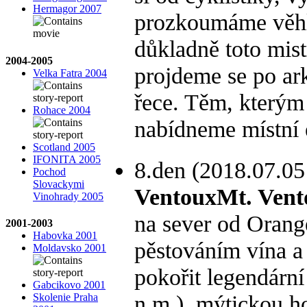
Hermagor 2007
prozkoumáme věhl
důkladně toto mist
2004-2005
projdeme se po ar
Velka Fatra 2004
řece. Těm, kterým 
Rohace 2004
nabídneme místní 
Scotland 2005
IFONITA 2005
8.den (2018.07.05
Pochod
Slovackymi
VentouxMt. Vent
Vinohrady 2005
na sever od Orang
2001-2003
Habovka 2001
pěstováním vína a
Moldavsko 2001
pokořit legendárn
Gabcikovo 2001
n.m.), mýtickou ho
Skolenie Praha