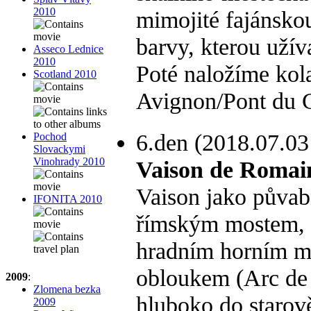
2010
mimojité fajánsko
barvy, kterou užíva
Asseco Lednice
2010
Poté naložíme kol
Scotland 2010
Avignon/Pont du 
6.den (2018.07.03
Pochod
Slovackymi
Vinohrady 2010
Vaison de Romai
Vaison jako půva
IFONITA 2010
římským mostem, 
hradním horním m
obloukem (Arc de 
2009
:
Zlomena bezka
hluboko do starov
2009