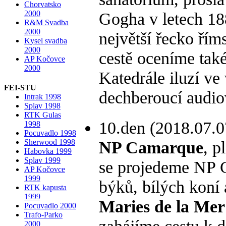
Chorvatsko
Gogha v letech 188
2000
R&M Svadba
2000
největší řecko ří
Kysel svadba
2000
cestě oceníme tak
AP Kočovce
2000
Katedrále iluzí ve
FEI-STU
dechberoucí audio
Intrak 1998
Splav 1998
RTK Gulas
10.den (2018.07.07
1998
Pocuvadlo 1998
NP Camarque
, p
Sherwood 1998
Habovka 1999
Splav 1999
se projedeme NP C
AP Kočovce
1999
býků, bílých koní
RTK kapusta
1999
Maries de la Mer
Pocuvadlo 2000
Trafo-Parko
zahájíme cestu k 
2000