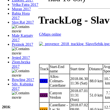
Zuberec 2017
Velka Fatra 2017
Muran 2017
Babia Hora
TrackLog - Slav
2017
Slov.Raj 2017
GMaps online
Male Karpaty
2017
Pezinok 2017
Jested 2017
Zlom.bezka
2017
Start-End
Avg
Track
Start time
Distance
name
Spe
Allos-
2018.06.30
10.
Bowling 2017
xxxx
Colmars-
88.0 km
11:36 (Sat)
km
Silv. Kubinka
Castellane
2017
2018.07.01
Canyon
7.
xxxx
11:31
51.0 km
Verdon
km
(Sun)
Castellane -
2018.07.02
2016
:
12.
xxxx
Lac St.
09:00
46.0 km