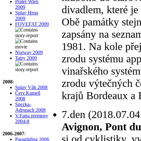
Prater Wien
divadlem, které je
2009
Splav Hron
2009
Obě památky stejn
FOVEFAT 2009
zapsány na seznam
1981. Na kole pře
Norway 2009
zrodu systému appe
Tatry 2009
vinařského systém
zrodu výtečných č
2008
:
Splav Váh 2008
krajů Bordeaux a
Červ.Kameň
2008
Snezka-
Adrspach 2008
7.den (2018.07.04
V.Fatra premeny
2004-8
Avignon, Pont d
2006-2007
:
si od cyklistiky,
Paragliding 2006