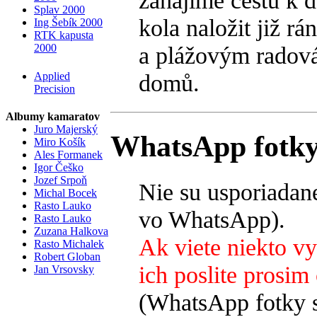
Splav 2000
kola naložit již r
Ing Šebík 2000
RTK kapusta
a plážovým radová
2000
domů.
Applied
Precision
Albumy kamaratov
Juro Majerský
WhatsApp fotk
Miro Košík
Ales Formanek
Igor Češko
Jozef Srpoň
Nie su usporiadan
Michal Bocek
Rasto Lauko
vo WhatsApp).
Rasto Lauko
Zuzana Halkova
Ak viete niekto vy
Rasto Michalek
Robert Globan
ich poslite prosim
Jan Vrsovsky
(WhatsApp fotky s