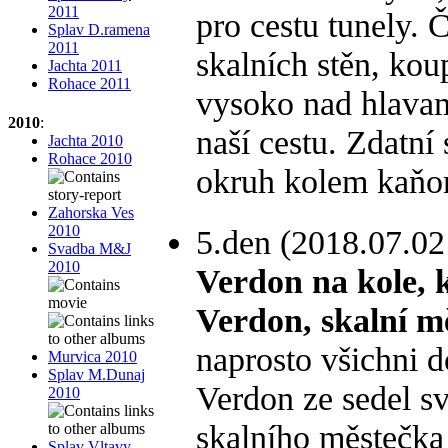
2011
pro cestu tunely. 
Splav D.ramena
2011
skalních stěn, kou
Jachta 2011
Rohace 2011
vysoko nad hlavam
2010
:
naší cestu. Zdatn
Jachta 2010
Rohace 2010
okruh kolem kaňon
Zahorska Ves
2010
5.den (2018.07.02
Svadba M&J
2010
Verdon na kole, 
Verdon, skalní m
naprosto všichni 
Murvica 2010
Splav M.Dunaj
Verdon ze sedel sv
2010
skalního městečka
Splav Vltavy