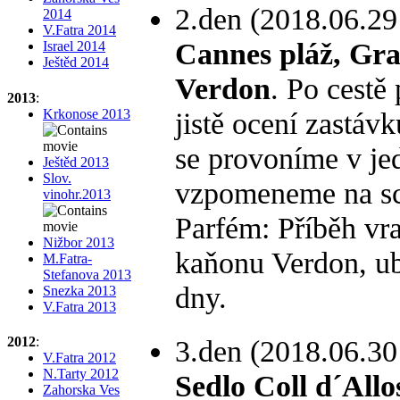
2.den (2018.06.29 
2014
V.Fatra 2014
Cannes pláž, Gra
Israel 2014
Ještěd 2014
Verdon
. Po cestě
2013
:
Krkonose 2013
jistě ocení zastá
se provoníme v je
Ještěd 2013
Slov.
vzpomeneme na scé
vinohr.2013
Parfém: Příběh vr
Nižbor 2013
kaňonu Verdon, ub
M.Fatra-
Stefanova 2013
dny.
Snezka 2013
V.Fatra 2013
2012
:
3.den (2018.06.30 
V.Fatra 2012
N.Tarty 2012
Sedlo Coll d´Allo
Zahorska Ves