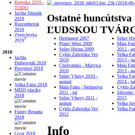
Hajenka 2019 -
TODO
Jachta Sibenik
Ostatné huncútstva
2019
Ruzomberok
ĽUDSKOU TVÁR
2019
Zlom.bezka
Hermagor 2007
Splav Hr
?
2019
Prater Wien 2009
Mala Fatr
Splav Hrona 2009
2012 - au
2018
:
Cyklo Zahorska Ves
Velka Fa
Jachta
2010
2013 - ju
Dubrovnik 2018
Chorvatsko - Murvica
Mala Fatr
Provence 2018
2010
2013 - au
Splav Vltavy 2010 -
Velka Fa
august
2014 - ju
Velka Fatra 2018
Mala Fatra - Stefanova
Cyklo Za
MDD vlaciky
2011 - jul
Silvester
2018
Splav Vltavy 2011 -
2015
august
Velka Ja
Cyklo Zahorska Ves
Velka Fa
Funny Regatta
2012
2018
Info
Gyor 2018