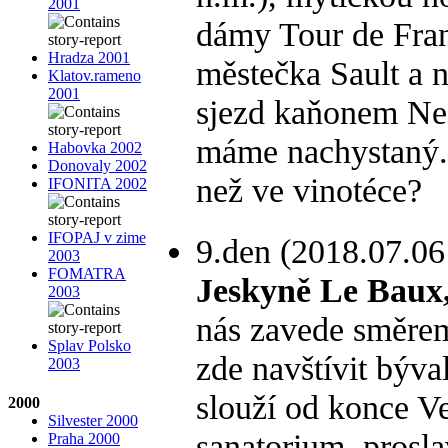
2001
dámy Tour de Fra
Hradza 2001
městečka Sault a 
Klatov.rameno
2001
sjezd kaňonem Ne
máme nachystaný. D
Habovka 2002
Donovaly 2002
než ve vinotéce?
IFONITA 2002
IFOPAJ v zime
9.den (2018.07.06 
2003
FOMATRA
Jeskyně Le Baux
2003
nás zavede směre
Splav Polsko
zde navštívit býva
2003
slouží od konce V
2000
Silvester 2000
sanatorium, prosl
Praha 2000