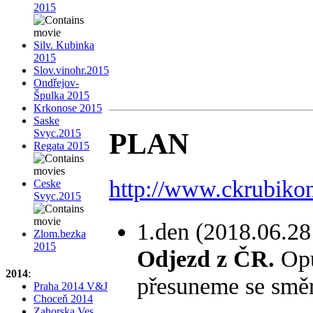
2015
Silv. Kubinka
2015
Slov.vinohr.2015
Ondřejov-
Špulka 2015
Krkonose 2015
Saske
PLAN
Svyc.2015
Regata 2015
http://www.ckrubikon
Ceske
Svyc.2015
1.den (2018.06.28
Zlom.bezka
2015
Odjezd z ČR.
Opu
2014
:
přesuneme se směr
Praha 2014 V&J
Choceň 2014
Zahorska Ves