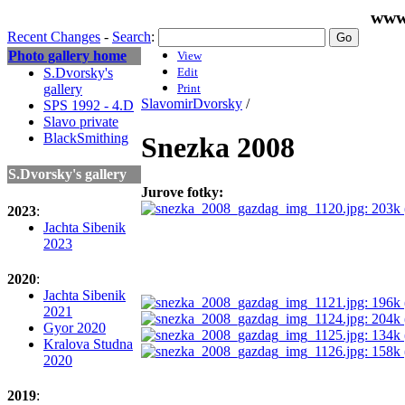
www
Recent Changes
-
Search
:
Photo gallery home
View
S.Dvorsky's
Edit
gallery
Print
SlavomirDvorsky
/
SPS 1992 - 4.D
Slavo private
BlackSmithing
Snezka 2008
S.Dvorsky's gallery
Jurove fotky:
2023
:
Jachta Sibenik
2023
2020
:
Jachta Sibenik
2021
Gyor 2020
Kralova Studna
2020
2019
: