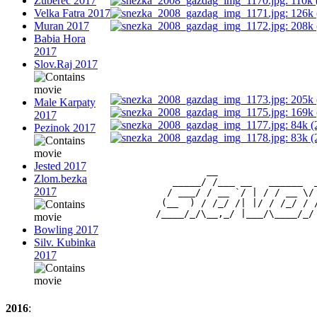
Zuberec 2017
Velka Fatra 2017
Muran 2017
Babia Hora
2017
Slov.Raj 2017
Male Karpaty
2017
Pezinok 2017
Jested 2017
                 __                 
Zlom.bezka
           _____/ /___ __   ______  
2017
          / ___/ / __ `/ | / / __ \/
         (__  ) / /_/ /| |/ / /_/ / 
Bowling 2017
Silv. Kubinka
2017
2016
: