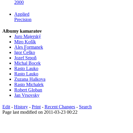
2000
Applied
Precision
Albumy kamaratov
Juro Majerský
Miro Košík
Ales Formanek
Igor Češko
Jozef Srpoň
Michal Bocek
Rasto Lauko
Rasto Lauko
Zuzana Halkova
Rasto Michalek
Robert Globan
Jan Vrsovsky
Edit
-
History
-
Print
-
Recent Changes
-
Search
Page last modified on 2011-03-23 00:22