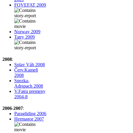
FOVEFAT 2009
Norway 2009
Tatry 2009
2008
:
Splav Váh 2008
Červ.Kameň
2008
Snezka-
Adrspach 2008
V.Fatra premeny
2004-8
2006-2007
:
Paragliding 2006
Hermagor 2007