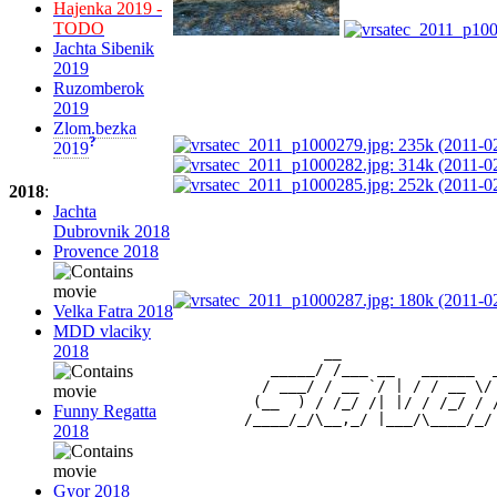
Hajenka 2019 -
TODO
Jachta Sibenik
2019
Ruzomberok
2019
Zlom.bezka
?
2019
2018
:
Jachta
Dubrovnik 2018
Provence 2018
Velka Fatra 2018
MDD vlaciky
2018
                 __                 
           _____/ /___ __   ______  
          / ___/ / __ `/ | / / __ \/
         (__  ) / /_/ /| |/ / /_/ / 
Funny Regatta
2018
Gyor 2018