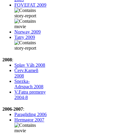
FOVEFAT 2009
Norway 2009
Tatry 2009
2008
:
Splav Váh 2008
Červ.Kameň
2008
Snezka-
Adrspach 2008
V.Fatra premeny
2004-8
2006-2007
:
Paragliding 2006
Hermagor 2007