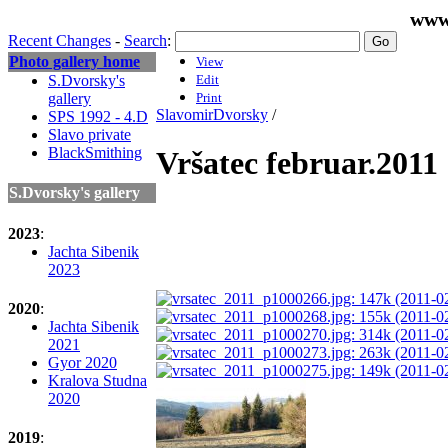
www
Recent Changes
-
Search
:
Photo gallery home
View
S.Dvorsky's
Edit
gallery
Print
SlavomirDvorsky
/
SPS 1992 - 4.D
Slavo private
BlackSmithing
Vršatec februar.2011
S.Dvorsky's gallery
2023
:
Jachta Sibenik
2023
2020
:
Jachta Sibenik
2021
Gyor 2020
Kralova Studna
2020
2019
: