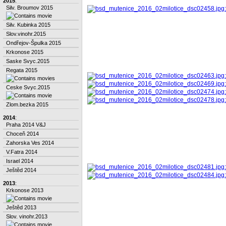
2015
:
Silv. Broumov 2015
Silv. Kubinka 2015
Slov.vinohr.2015
Ondřejov-Špulka 2015
Krkonose 2015
Saske Svyc.2015
Regata 2015
Ceske Svyc.2015
Zlom.bezka 2015
2014
:
Praha 2014 V&J
Choceň 2014
Zahorska Ves 2014
V.Fatra 2014
Israel 2014
Ještěd 2014
2013
:
Krkonose 2013
Ještěd 2013
Slov. vinohr.2013