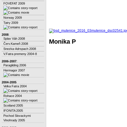
FOVEFAT 2009
Norway 2009
Tatry 2009
2008
:
Splav Váh 2008
Monika P
Červ.Kameň 2008
Snezka-Adrspach 2008
V.Fatra premeny 2004-8
2006-2007
:
Paragliding 2006
Hermagor 2007
2004-2005
Velka Fatra 2004
Rohace 2004
Scotland 2005
IFONITA 2005
Pochod Slovackymi
Vinohrady 2005