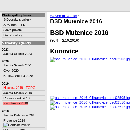
Photo gallery home
SlavomirDvorsky
/
S.Dvorsky's gallery
BSD Mutenice 2016
SPS 1992 - 4.D
Slavo private
BSD Mutenice 2016
BlackSmithing
(30.9. - 2.10.2016)
S.Dvorsky's gallery
Kunovice
2023
:
Jachta Sibenik 2023
2020
:
Jachta Sibenik 2021
Gyor 2020
Kralova Studna 2020
2019
:
Hajenka 2019 - TODO
Jachta Sibenik 2019
Ruzomberok 2019
?
Zlom.bezka 2019
2018
:
Jachta Dubrovnik 2018
Provence 2018