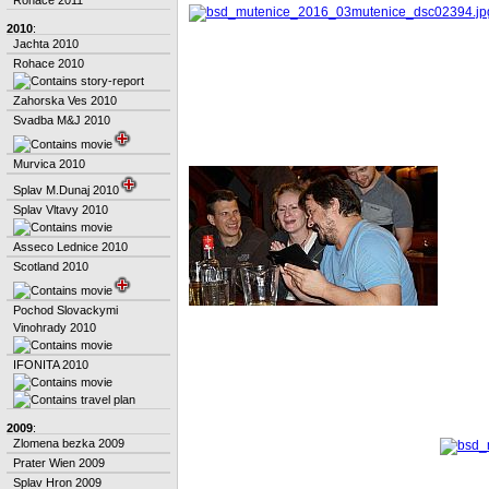
2010
:
Jachta 2010
Rohace 2010
Zahorska Ves 2010
Svadba M&J 2010
Murvica 2010
Splav M.Dunaj 2010
Splav Vltavy 2010
Asseco Lednice 2010
Scotland 2010
Pochod Slovackymi
Vinohrady 2010
IFONITA 2010
2009
:
Zlomena bezka 2009
Prater Wien 2009
Splav Hron 2009