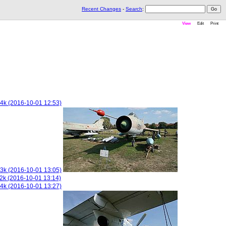
Recent Changes
-
Search
:
View
Edit
Print