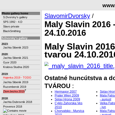
www.
Photo gallery home
SlavomirDvorsky
/
S.Dvorsky's gallery
Maly Slavin 2016 
SPS 1992 - 4.D
Slavo private
24.10.2016
BlackSmithing
S.Dvorsky's gallery
Maly Slavin 2016
2023
:
Jachta Sibenik 2023
tvarou 24.10.201
2020
:
Jachta Sibenik 2021
Gyor 2020
Kralova Studna 2020
2019
:
Ostatné huncútstva a 
Hajenka 2019 - TODO
Jachta Sibenik 2019
TVÁROU
:
Ruzomberok 2019
?
Hermagor 2007
Splav Hron
Zlom.bezka 2019
Prater Wien 2009
Mala Fatra
2018
:
Splav Hrona 2009
- august
Jachta Dubrovnik 2018
Cyklo Zahorska Ves
Velka Fatr
Provence 2018
2010
- jun
Chorvatsko - Murvica
Mala Fatra
2010
- august