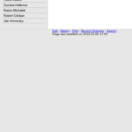
Zuzana Halkova
Rasto Michalek
Robert Globan
Jan Vrsovsky
Edit
-
History
-
Print
-
Recent Changes
-
Search
Page last modified on 2016-11-06 17:55