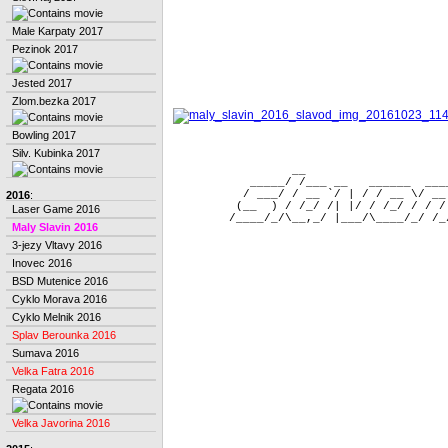
Male Karpaty 2017
Pezinok 2017
Jested 2017
Zlom.bezka 2017
Bowling 2017
Silv. Kubinka 2017
                 __                    
           _____/ /___ __   ______  ___
          / ___/ / __ `/ | / / __ \/ __
2016
:
         (__  ) / /_/ /| |/ / /_/ / / /
Laser Game 2016
Maly Slavin 2016
3-jezy Vltavy 2016
Inovec 2016
BSD Mutenice 2016
Cyklo Morava 2016
Cyklo Melnik 2016
Splav Berounka 2016
Sumava 2016
Velka Fatra 2016
Regata 2016
Velka Javorina 2016