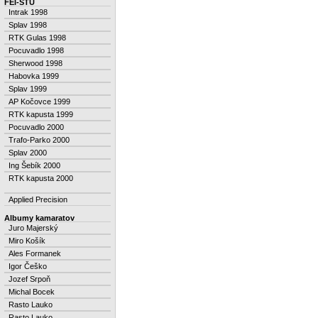
FEI-STU
Intrak 1998
Splav 1998
RTK Gulas 1998
Pocuvadlo 1998
Sherwood 1998
Habovka 1999
Splav 1999
AP Kočovce 1999
RTK kapusta 1999
Pocuvadlo 2000
Trafo-Parko 2000
Splav 2000
Ing Šebík 2000
RTK kapusta 2000
Applied Precision
Albumy kamaratov
Juro Majerský
Miro Košík
Ales Formanek
Igor Češko
Jozef Srpoň
Michal Bocek
Rasto Lauko
Rasto Lauko