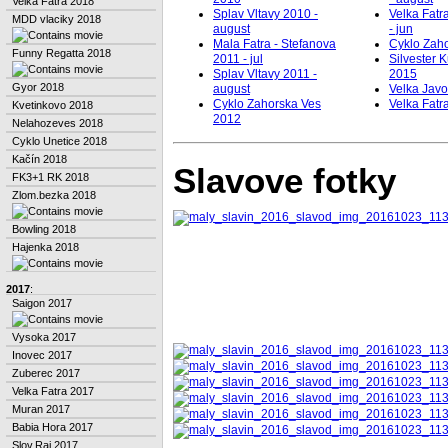
Velka Fatra 2018
Splav Vltavy 2010 -
Velka Fatr
MDD vlaciky 2018
august
- jun
Mala Fatra - Stefanova
Cyklo Zah
Funny Regatta 2018
2011 - jul
Silvester 
Splav Vltavy 2011 -
2015
Gyor 2018
august
Velka Javo
Cyklo Zahorska Ves
Velka Fatr
Kvetinkovo 2018
2012
Nelahozeves 2018
Cyklo Unetice 2018
Kačín 2018
Slavove fotky
FK3+1 RK 2018
Zlom.bezka 2018
Bowling 2018
Hajenka 2018
2017
:
Saigon 2017
Vysoka 2017
Inovec 2017
Zuberec 2017
Velka Fatra 2017
Muran 2017
Babia Hora 2017
Slov.Raj 2017