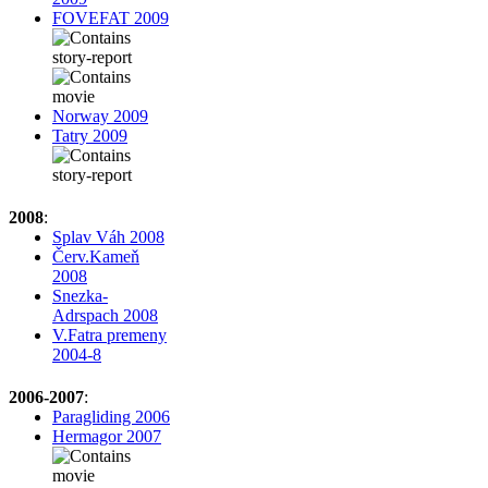
FOVEFAT 2009
Norway 2009
Tatry 2009
2008
:
Splav Váh 2008
Červ.Kameň
2008
Snezka-
Adrspach 2008
V.Fatra premeny
2004-8
2006-2007
:
Paragliding 2006
Hermagor 2007