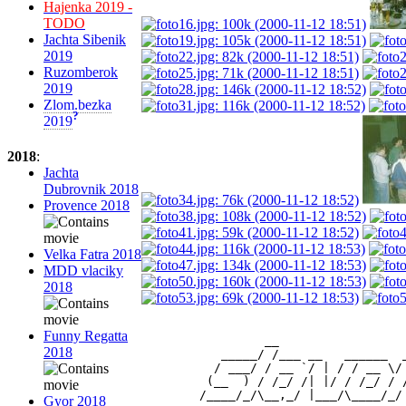
Hajenka 2019 -
TODO
Jachta Sibenik
2019
Ruzomberok
2019
Zlom.bezka
?
2019
2018
:
Jachta
Dubrovnik 2018
Provence 2018
Velka Fatra 2018
MDD vlaciky
2018
Funny Regatta
                 __                 
2018
           _____/ /___ __   ______  
          / ___/ / __ `/ | / / __ \/
         (__  ) / /_/ /| |/ / /_/ / 
Gyor 2018