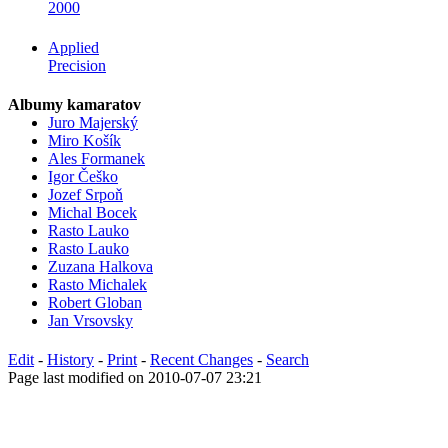
2000
Applied
Precision
Albumy kamaratov
Juro Majerský
Miro Košík
Ales Formanek
Igor Češko
Jozef Srpoň
Michal Bocek
Rasto Lauko
Rasto Lauko
Zuzana Halkova
Rasto Michalek
Robert Globan
Jan Vrsovsky
Edit
-
History
-
Print
-
Recent Changes
-
Search
Page last modified on 2010-07-07 23:21