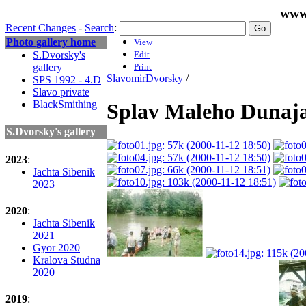
www
Recent Changes
-
Search
:
Photo gallery home
View
S.Dvorsky's
Edit
gallery
Print
SlavomirDvorsky
/
SPS 1992 - 4.D
Slavo private
BlackSmithing
Splav Maleho Dunaj
S.Dvorsky's gallery
2023
:
Jachta Sibenik
2023
2020
:
Jachta Sibenik
2021
Gyor 2020
Kralova Studna
2020
2019
: