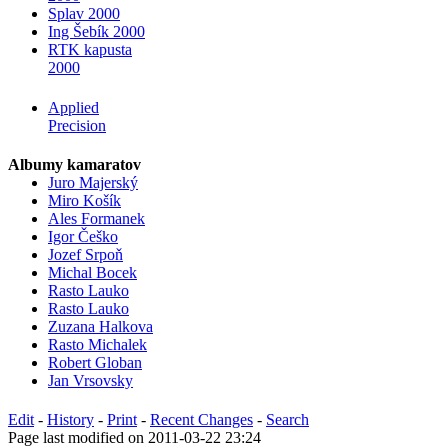
Splav 2000
Ing Šebík 2000
RTK kapusta
2000
Applied
Precision
Albumy kamaratov
Juro Majerský
Miro Košík
Ales Formanek
Igor Češko
Jozef Srpoň
Michal Bocek
Rasto Lauko
Rasto Lauko
Zuzana Halkova
Rasto Michalek
Robert Globan
Jan Vrsovsky
Edit
-
History
-
Print
-
Recent Changes
-
Search
Page last modified on 2011-03-22 23:24