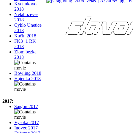
Kvetinkovo
2018
Nelahozeves
                 __                 
           _____/ /___ __   ______  
2018
          / ___/ / __ `/ | / / __ \/
Cyklo Unetice
         (__  ) / /_/ /| |/ / /_/ / 
2018
Kačín 2018
FK3+1 RK
2018
Zlom.bezka
2018
Bowling 2018
Hajenka 2018
2017
:
Saigon 2017
Vysoka 2017
Inovec 2017