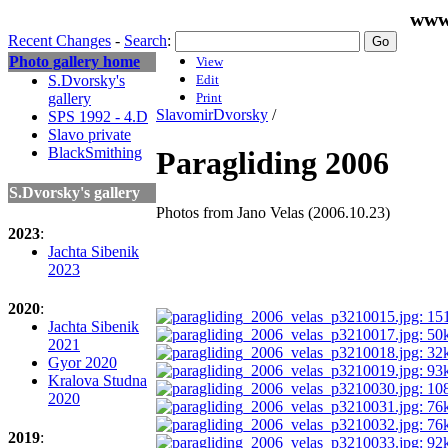
www
Recent Changes
-
Search
:
Photo gallery home
View
S.Dvorsky's
Edit
gallery
Print
SlavomirDvorsky
/
SPS 1992 - 4.D
Slavo private
BlackSmithing
Paragliding 2006
S.Dvorsky's gallery
Photos from Jano Velas (2006.10.23)
2023
:
Jachta Sibenik
2023
2020
:
Jachta Sibenik
2021
Gyor 2020
Kralova Studna
2020
2019
: