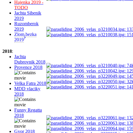
Hajenka 2019 -
TODO
Jachta Sibenik
2019
Ruzomberok
2019
Zlom.bezka
?
2019
2018
:
Jachta
Dubrovnik 2018
Provence 2018
Velka Fatra 2018
MDD vlaciky
2018
Funny Regatta
2018
Gyor 2018