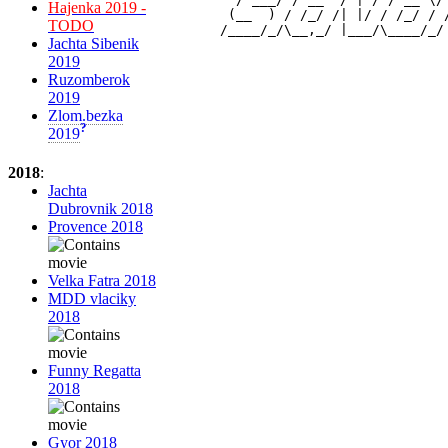
Hajenka 2019 -
         (__  ) / /_/ /| |/ / /_/ / 
TODO
Jachta Sibenik
2019
Ruzomberok
2019
Zlom.bezka
?
2019
2018
:
Jachta
Dubrovnik 2018
Provence 2018
Velka Fatra 2018
MDD vlaciky
2018
Funny Regatta
2018
Gyor 2018