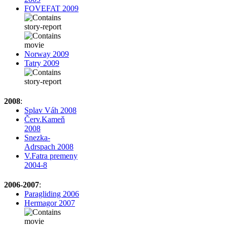
FOVEFAT 2009
Norway 2009
Tatry 2009
2008
:
Splav Váh 2008
Červ.Kameň
2008
Snezka-
Adrspach 2008
V.Fatra premeny
2004-8
2006-2007
:
Paragliding 2006
Hermagor 2007