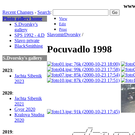
www
Recent Changes
-
Search
:
Photo gallery home
View
S.Dvorsky's
Edit
gallery
Print
SlavomirDvorsky
/
SPS 1992 - 4.D
Slavo private
BlackSmithing
Pocuvadlo 1998
S.Dvorsky's gallery
2023
:
Jachta Sibenik
2023
2020
:
Jachta Sibenik
2021
Gyor 2020
Kralova Studna
2020
                 __                 
           _____/ /___ __   ______  
2019
:
          / ___/ / __ `/ | / / __ \/