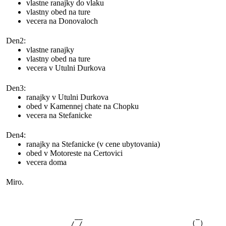
vlastne ranajky do vlaku
vlastny obed na ture
vecera na Donovaloch
Den2:
vlastne ranajky
vlastny obed na ture
vecera v Utulni Durkova
Den3:
ranajky v Utulni Durkova
obed v Kamennej chate na Chopku
vecera na Stefanicke
Den4:
ranajky na Stefanicke (v cene ubytovania)
obed v Motoreste na Certovici
vecera doma
Miro.
                 __                            _       
           _____/ /___ __   ______  ____ ___  (_)____  