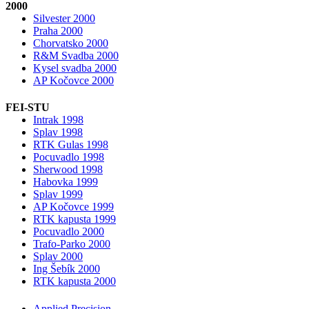
2000
Silvester 2000
Praha 2000
Chorvatsko 2000
R&M Svadba 2000
Kysel svadba 2000
AP Kočovce 2000
FEI-STU
Intrak 1998
Splav 1998
RTK Gulas 1998
Pocuvadlo 1998
Sherwood 1998
Habovka 1999
Splav 1999
AP Kočovce 1999
RTK kapusta 1999
Pocuvadlo 2000
Trafo-Parko 2000
Splav 2000
Ing Šebík 2000
RTK kapusta 2000
Applied Precision