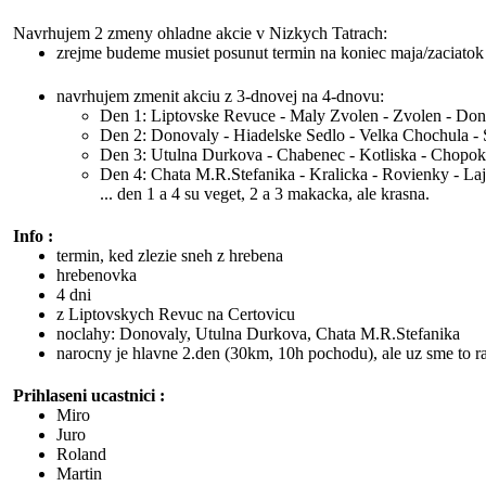
Navrhujem 2 zmeny ohladne akcie v Nizkych Tatrach:
zrejme budeme musiet posunut termin na koniec maja/zaciatok 
navrhujem zmenit akciu z 3-dnovej na 4-dnovu:
Den 1: Liptovske Revuce - Maly Zvolen - Zvolen - Don
Den 2: Donovaly - Hiadelske Sedlo - Velka Chochula -
Den 3: Utulna Durkova - Chabenec - Kotliska - Chopok
Den 4: Chata M.R.Stefanika - Kralicka - Rovienky - Laj
... den 1 a 4 su veget, 2 a 3 makacka, ale krasna.
Info :
termin, ked zlezie sneh z hrebena
hrebenovka
4 dni
z Liptovskych Revuc na Certovicu
noclahy: Donovaly, Utulna Durkova, Chata M.R.Stefanika
narocny je hlavne 2.den (30km, 10h pochodu), ale uz sme to raz
Prihlaseni ucastnici :
Miro
Juro
Roland
Martin