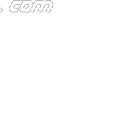
     / ___/ __ \/ __ `__ \

    / /__/ /_/ / / / / / /
