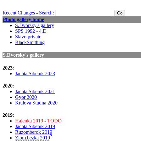
Recent Changes
-
Search
:
Photo gallery home
S.Dvorsky's gallery
SPS 1992 - 4.D
Slavo private
BlackSmithing
S.Dvorsky's gallery
2023
:
Jachta Sibenik 2023
2020
:
Jachta Sibenik 2021
Gyor 2020
Kralova Studna 2020
2019
:
Hajenka 2019 - TODO
Jachta Sibenik 2019
Ruzomberok 2019
?
Zlom.bezka 2019