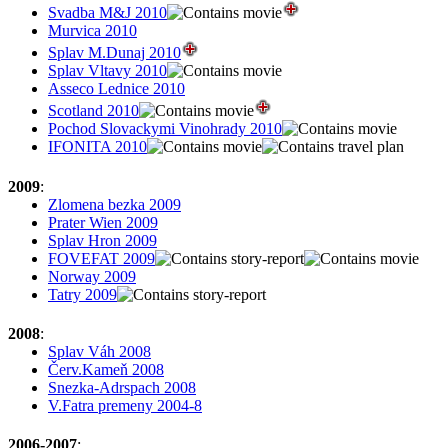
Svadba M&J 2010
Murvica 2010
Splav M.Dunaj 2010
Splav Vltavy 2010
Asseco Lednice 2010
Scotland 2010
Pochod Slovackymi Vinohrady 2010
IFONITA 2010
2009
:
Zlomena bezka 2009
Prater Wien 2009
Splav Hron 2009
FOVEFAT 2009
Norway 2009
Tatry 2009
2008
:
Splav Váh 2008
Červ.Kameň 2008
Snezka-Adrspach 2008
V.Fatra premeny 2004-8
2006-2007
: