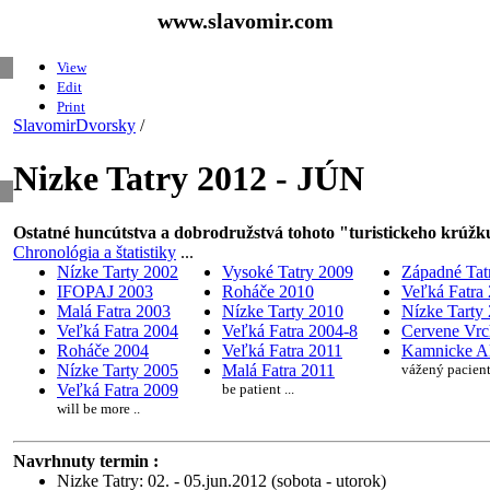
www.slavomir.com
View
Edit
Print
SlavomirDvorsky
/
Nizke Tatry 2012 - JÚN
Ostatné huncútstva a dobrodružstvá tohoto "turistickeho 
Chronológia a štatistiky
...
Nízke Tarty 2002
Vysoké Tatry 2009
Západné Tat
IFOPAJ 2003
Roháče 2010
Veľká Fatra
Malá Fatra 2003
Nízke Tarty 2010
Nízke Tarty
Veľká Fatra 2004
Veľká Fatra 2004-8
Cervene Vrc
Roháče 2004
Veľká Fatra 2011
Kamnicke A
Nízke Tarty 2005
Malá Fatra 2011
vážený pacient 
Veľká Fatra 2009
be patient ...
will be more ..
Navrhnuty termin :
Nizke Tatry: 02. - 05.jun.2012 (sobota - utorok)