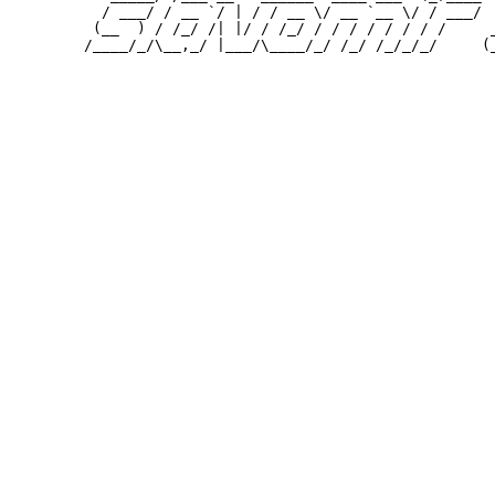
          / ___/ / __ `/ | / / __ \/ __ `__ \/ / ___/  
         (__  ) / /_/ /| |/ / /_/ / / / / / / / /     _