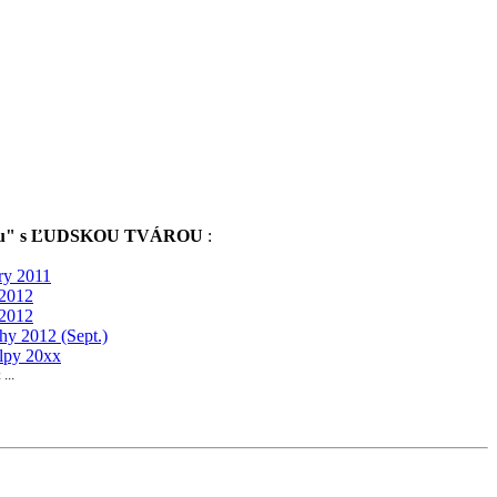
krúžku" s ĽUDSKOU TVÁROU
:
ry 2011
 2012
 2012
hy 2012 (Sept.)
lpy 20xx
...