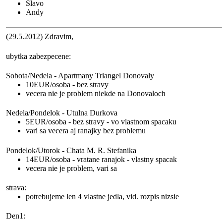
Slavo
Andy
(29.5.2012) Zdravim,
ubytka zabezpecene:
Sobota/Nedela - Apartmany Triangel Donovaly
10EUR/osoba - bez stravy
vecera nie je problem niekde na Donovaloch
Nedela/Pondelok - Utulna Durkova
5EUR/osoba - bez stravy - vo vlastnom spacaku
vari sa vecera aj ranajky bez problemu
Pondelok/Utorok - Chata M. R. Stefanika
14EUR/osoba - vratane ranajok - vlastny spacak
vecera nie je problem, vari sa
strava:
potrebujeme len 4 vlastne jedla, vid. rozpis nizsie
Den1: