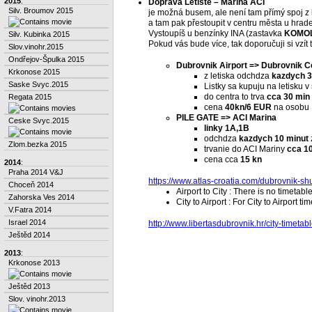
2015
:
Doprava Letiště – Marina ACI
Silv. Broumov 2015
je možná busem, ale není tam přímý spoj z let
a tam pak přestoupit v centru města u hrade
Vystoupíš u benzínky INA (zastavka
KOMOL
Silv. Kubinka 2015
Pokud vás bude více, tak doporučuji si vzít
Slov.vinohr.2015
Ondřejov-Špulka 2015
Dubrovnik Airport => Dubrovnik 
Krkonose 2015
z letiska odchdza
kazdych 3
Saske Svyc.2015
Listky sa kupuju na letisku 
do centra to trva
cca 30 min
Regata 2015
cena
40kn/6 EUR
na osobu
PILE GATE => ACI Marina
Ceske Svyc.2015
linky 1A,1B
odchdza
kazdych 10 minut
Zlom.bezka 2015
trvanie do ACI Mariny
cca 1
cena cca
15 kn
2014
:
Praha 2014 V&J
https://www.atlas-croatia.com/dubrovnik-shu
Choceň 2014
Airport to City : There is no timetabl
Zahorska Ves 2014
City to Airport : For City to Airport t
V.Fatra 2014
Israel 2014
http://www.libertasdubrovnik.hr/city-timetabl
Ještěd 2014
2013
:
Krkonose 2013
Ještěd 2013
Slov. vinohr.2013