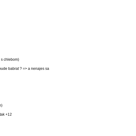
o s chlebom)
 bude babrat ? => a nenajes sa
h)
tak +12