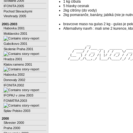
Scotland 2005
1 kg cibula
5 hlavky cesnak
IFONITA 2005
2kg citróny (do vody)
Pochod Slovackymi
2kg pomaranče, banány, jablká (nie je nutn
Vinohrady 2005
bravcove maso na gulas 2 kg - gulas je pek
2001-2003
Habovka 2001
Alternativny navrh : mali sme 2 kurence, kto
Moldavsko 2001
Gabcikovo 2001
                 __                    
           _____/ /___ __   ______  ___
Skolenie Praha 2001
          / ___/ / __ `/ | / / __ \/ __
         (__  ) / /_/ /| |/ / /_/ / / /
Hradza 2001
Klatov.rameno 2001
Habovka 2002
Donovaly 2002
IFONITA 2002
IFOPAJ v zime 2003
FOMATRA 2003
Splav Polsko 2003
2000
Silvester 2000
Praha 2000