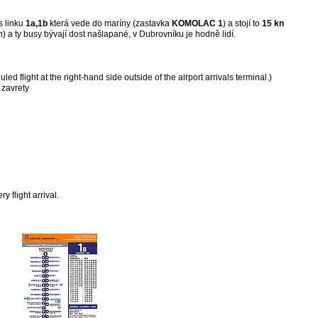
s linku
1a,1b
která vede do maríny (zastavka
KOMOLAC 1
) a stojí to
15 kn
) a ty busy bývají dost našlapané, v Dubrovníku je hodně lidí.
led flight at the right-hand side outside of the airport arrivals terminal.)
 zavrety
y flight arrival.