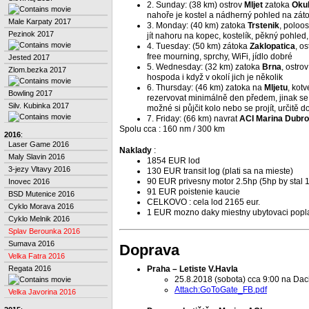
2. Sunday: (38 km) ostrov
Mljet
zatoka
Okuk
nahoře je kostel a nádherný pohled na zát
Male Karpaty 2017
3. Monday: (40 km) zatoka
Trstenik
, poloo
Pezinok 2017
jít nahoru na kopec, kostelík, pěkný pohled
4. Tuesday: (50 km) zátoka
Zaklopatica
, o
free mourning, sprchy, WiFi, jídlo dobré
Jested 2017
5. Wednesday: (32 km) zatoka
Brna
, ostro
Zlom.bezka 2017
hospoda i když v okolí jich je několik
6. Thursday: (46 km) zatoka na
Mljetu
, kot
Bowling 2017
rezervovat minimálně den předem, jinak se 
Silv. Kubinka 2017
možné si půjčit kolo nebo se projít, určitě d
7. Friday: (66 km) navrat
ACI Marina Dubro
Spolu cca : 160 nm / 300 km
2016
:
Laser Game 2016
Naklady
:
Maly Slavin 2016
1854 EUR lod
3-jezy Vltavy 2016
130 EUR transit log (plati sa na mieste)
90 EUR privesny motor 2.5hp (5hp by stal 
Inovec 2016
91 EUR poistenie kaucie
BSD Mutenice 2016
CELKOVO : cela lod 2165 eur.
Cyklo Morava 2016
1 EUR mozno daky miestny ubytovaci popla
Cyklo Melnik 2016
Splav Berounka 2016
Sumava 2016
Doprava
Velka Fatra 2016
Regata 2016
Praha – Letiste V.Havla
25.8.2018 (sobota) cca 9:00 na Dac
Attach:GoToGate_FB.pdf
Velka Javorina 2016