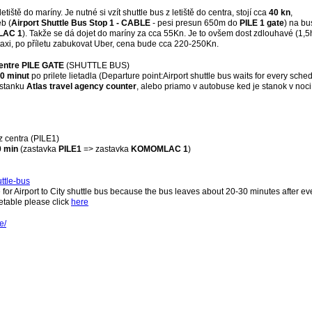
iště do maríny. Je nutné si vzít shuttle bus z letiště do centra, stojí cca
40 kn
,
b (
Airport Shuttle Bus Stop 1 - CABLE
- pesi presun 650m do
PILE 1 gate
) na bu
AC 1
). Takže se dá dojet do maríny za cca 55Kn. Je to ovšem dost zdlouhavé (1,5h
 taxi, po příletu zabukovat Uber, cena bude cca 220-250Kn.
Centre PILE GATE
(SHUTTLE BUS)
0 minut
po prilete lietadla (Departure point:Airport shuttle bus waits for every schedu
v stanku
Atlas travel agency counter
, alebo priamo v autobuse ked je stanok v noci
z centra (PILE1)
0 min
(zastavka
PILE1
=> zastavka
KOMOMLAC 1
)
ttle-bus
e for Airport to City shuttle bus because the bus leaves about 20-30 minutes after ever
imetable please click
here
e/