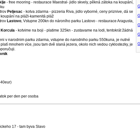
lje
- free mooring - restaurace Maestral- jidlo skvely, pěkná zátoka na koupání,
G
oku
strov
Peljesac
- kotva zdarma - pizzeria Riva, jidlo vyborné, ceny priznive, dá se
G
, koupání na pláži-kamenitá pláž
strov
Lastovo
, Vstupne 200kn do nároního parku Lastovo - restaurace Aragusta,
G
v
Korcula
- kotvime na boji - platime 325kn - zustavame na lodi, tentokrát žádná
G
veni v narodnim parku zdarma, vstupne do narodniho parku 550kuna, je nutné
G
platí mnohem více, jsou tam dvě slaná jezera, okolo nich vedou cyklostezky, je
oporučuji.
vnik
140eur)
tok per den per osoba
ickeho 17 - tam byva Slavo