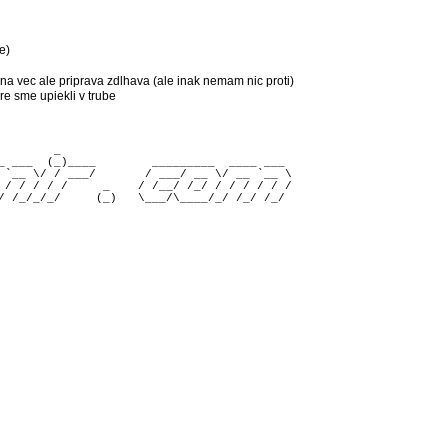
e)
na vec ale priprava zdlhava (ale inak nemam nic proti)
re sme upiekli v trube
        _                                 

_ ___  (_)____        _________  ____ ___ 

 `__ \/ / ___/       / ___/ __ \/ __ `__ \

 / / / / /     _    / /__/ /_/ / / / / / /
