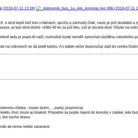
K. o dost lepší než loni v Aténách, sprchy a záchody čisté, navíc je jich dostatek a 
urace, je tam dost drahý- chtěli 40 kn za půl litru, což je docela dost. Všude na os
nicméně tady je popis té naší, rozhodně byste neměli vynechat návštěvu národního par
e na ostrovech se dá platit kartou. A v pátek večer doporučuji zajít do centra Dubrovní
elenina chleba , maslo dzem,..., parky, prazenica)
 niekto chut, moze aj dvakrat. Pripadne sa pojde najest do konoby v zatoke, kde b
, iba sucha strava.
este ak nema niekto zavarane.