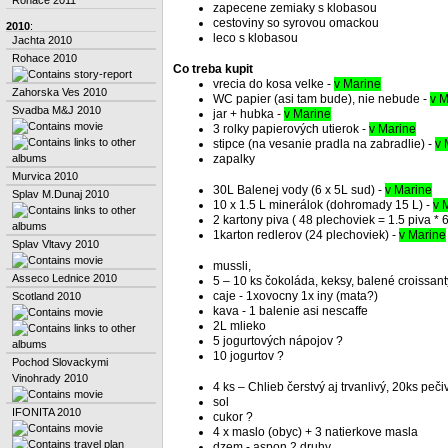
zapecene zemiaky s klobasou
cestoviny so syrovou omackou
2010
:
leco s klobasou
Jachta 2010
Rohace 2010
Co treba kupit
vrecia do kosa velke -
v Marine
Zahorska Ves 2010
WC papier (asi tam bude), nie nebude -
v M
Svadba M&J 2010
jar + hubka -
v Marine
3 rolky papierových utierok -
v Marine
stipce (na vesanie pradla na zabradlie) -
v 
zapalky
Murvica 2010
30L Balenej vody (6 x 5L sud) -
v Marine
Splav M.Dunaj 2010
10 x 1.5 L minerálok (dohromady 15 L) -
v 
2 kartony piva ( 48 plechoviek = 1.5 piva * 6
1karton redlerov (24 plechoviek) -
v Marine
Splav Vltavy 2010
mussli,
Asseco Lednice 2010
5 – 10 ks čokoláda, keksy, balené croissant
caje - 1xovocny 1x iny (mata?)
Scotland 2010
kava - 1 balenie asi nescaffe
2L mlieko
5 jogurtových nápojov ?
10 jogurtov ?
Pochod Slovackymi
Vinohrady 2010
4 ks – Chlieb čerstvý aj trvanlivý, 20ks peči
sol
IFONITA 2010
cukor ?
4 x maslo (obyc) + 3 natierkove masla
dzem - aspon 2 druhy