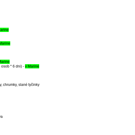
arine
Marine
Marine
 osob * 6 dni) -
v Marine
y, chrumky, slané tyčinky
va