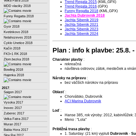
Velka Fatra 2018
Trend Regata 2015
(KML,GPX)
MDD vlaciky 2018
Trend Regata 2016
(GPX)
Funny Regatta 2018
(KML,GPX)
Jachta Dubrovnik 2018
Funny Regatta 2018
Jachta Sibenik 2019
Jachta Sibenik 2021
Gyor 2018
Jachta Sibenik 2023
Kvetinkovo 2018
Jachta Sibenik 2024
Nelahozeves 2018
Cyklo Unetice 2018
Kačín 2018
Plan : info k plavbe: 25.8. -
FK3+1 RK 2018
Zlom.bezka 2018
Charakter plavby
:
rekreačná
návšteva ostrovov, zátok, mestečiek a vinár
Bowling 2018
Hajenka 2018
Nároky na prípravu
:
bez väčších nárokov na prípravu
2017
:
Oblasť
:
Saigon 2017
Chorvátsko, Dubrovník
ACI Marina Dubrovnik
Vysoka 2017
Inovec 2017
Loď
:
Zuberec 2017
Hanse 385, rok výroby: 2012, kabin/lůžek: 
Velka Fatra 2017
Meno : "Lola"
Muran 2017
Približná trasa plavby
:
Babia Hora 2017
1. Saturday: (21 km) vypluti
Dubrovnik
-
Su
Slov.Raj 2017