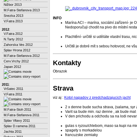
Nižbor 2013
M.Fatra-Stefanova 2013
Snezka 2013
INFO
V.Fatra 2013
Marína ACI – marína, sociální zařízení- je O.
Nedoporučuji chodit na pivo do místní resta
2012
:
V.Fatra 2012
Plachtění- určitě si uděláte vlastní trasu, 
N.Tarty 2012
Zahorska Ves 2012
Určitě je dobré mít s sebou hotovost, ne všud
Splav Hrona 2012
M.Fatra-Stefanova 2012
Kontakty
Cerv.Vrchy 2012
Japan 2012
Obrazok
2011
:
Strava
Vršatec 2011
V.Fatra 2011
viz aj :
Kotol napadov z predchadzajucich jacht
2 x denne bude sucha strava, (salama, syr z
M.Fatra-Stoh 2011
Varit sa bude min. raz denne , ak bude mat
M.Fatra-Stefanova 2011
V den prichodu a odchodu sa na lodi nevari
Splav Vltavy 2011
gulas s ryzou/chlebom, maso sa kupi na mi
Splav D.ramena 2011
spagety s morkadelou
Jachta 2011
francuzske zemiaky
Rohace 2011