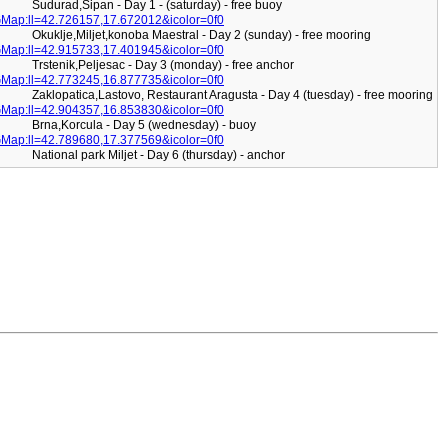
Sudurad,Sipan - Day 1 - (saturday) - free buoy
Map:ll=42.726157,17.672012&icolor=0f0
Okuklje,Miljet,konoba Maestral - Day 2 (sunday) - free mooring
Map:ll=42.915733,17.401945&icolor=0f0
Trstenik,Peljesac - Day 3 (monday) - free anchor
Map:ll=42.773245,16.877735&icolor=0f0
Zaklopatica,Lastovo, Restaurant Aragusta - Day 4 (tuesday) - free mooring
Map:ll=42.904357,16.853830&icolor=0f0
Brna,Korcula - Day 5 (wednesday) - buoy
Map:ll=42.789680,17.377569&icolor=0f0
National park Miljet - Day 6 (thursday) - anchor