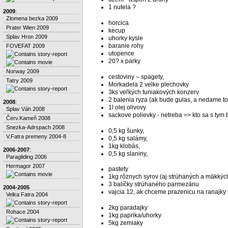
1 nutela ?
2009
:
Zlomena bezka 2009
horcica
Prater Wien 2009
kecup
Splav Hron 2009
uhorky kysle
baranie rohy
FOVEFAT 2009
utopence
20? x parky
Norway 2009
cestoviny – spagety,
Tatry 2009
Morkadela 2 velke plechovky
3ks veľkých tuniakových konzerv
2 balenia ryza (ak bude gulas, a nedame t
2008
:
1l olej olivovy
Splav Váh 2008
sackove polievky - netreba => kto sa s tym
Červ.Kameň 2008
Snezka-Adrspach 2008
0,5 kg šunky,
V.Fatra premeny 2004-8
0,5 kg salámy,
1kg klobás,
2006-2007
:
0,5 kg slaniny,
Paragliding 2006
Hermagor 2007
pastety
1kg rôznych syrov (aj strúhaných a mäkkýc
3 balíčky strúhaného parmezánu
2004-2005
vajcia 12, ak chceme prazenicu na ranajky 
Velka Fatra 2004
2kg paradajky
Rohace 2004
1kg paprika/uhorky
5kg zemiaky