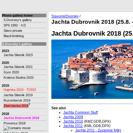
Photo gallery home
SlavomirDvorsky
/
S.Dvorsky's gallery
Jachta Dubrovnik 2018 (25.8. -
SPS 1992 - 4.D
Slavo private
Jachta Dubrovnik 2018 (25.8
BlackSmithing
S.Dvorsky's gallery
2023
:
Jachta Sibenik 2023
2020
:
Jachta Sibenik 2021
Gyor 2020
Kralova Studna 2020
2019
:
Hajenka 2019 - TODO
Jachta Sibenik 2019
Ruzomberok 2019
?
Zlom.bezka 2019
See also
Jachta Common Stuff
2018
:
Jachta 2009
Jachta Dubrovnik 2018
Jachta 2010
(KMZ,GDB,GPX)
Provence 2018
Jachta 2011
(KML,GDB,GPX)
Jachta 2011 - Zuzanine fotky