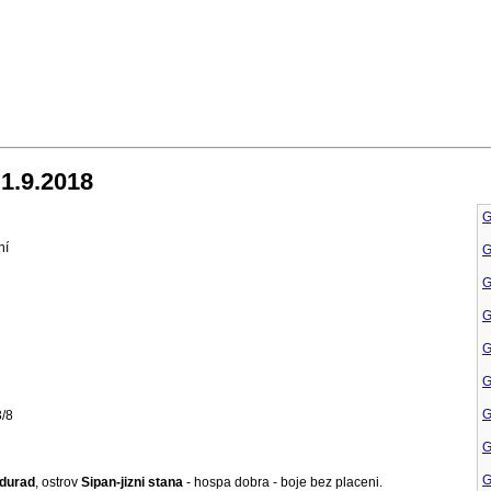
 1.9.2018
G
ní
G
G
G
G
G
G
3/8
G
G
durad
, ostrov
Sipan-jizni stana
- hospa dobra - boje bez placeni.