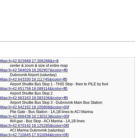
Map:ll=42.923949,17.306288&z=8
center & zoom & size of entire map
Map:ll=42.564029,18.262957&icolor=ff0
Dubrovnik Airport (saturday)
Map:ll=42.643330,18.111745&icolor=ff0
Airport Shuttle Bus Stop 1 - THIS Stop - then to PILE by foot
Map:ll=42.651758,18.089114&icolor=ff0
Airport Shuttle Bus Stop 2
Map:ll=42.663183,18.083106&icolor=ff0
Airport Shuttle Bus Stop 3 - Dubrovnik Main Bus Station
Map:ll=42.642162,18.105808&icolor=00f
Pile Gate - Bus Station - 1A,1B lines to ACI Marina
Map:ll=42.668438,18.130313&icolor=00f
INA gas - Bus Stop - ACI Marina - 1A,1B lines
Map:ll=42.670142,18.125285&icolor=0f0
ACI Marina Dubrovnik (saturday)
Map:ll=42.710645,17.911694&icolor=0f0