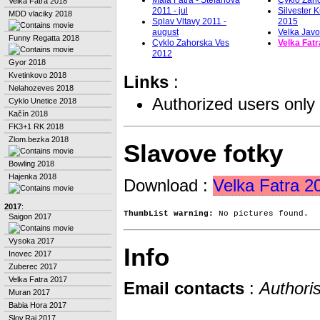
Velka Fatra 2018
2011 - jul
Silvester 
MDD vlaciky 2018
Splav Vltavy 2011 -
2015
august
Velka Javo
Funny Regatta 2018
Cyklo Zahorska Ves
Velka Fat
2012
Gyor 2018
Kvetinkovo 2018
Links
:
Nelahozeves 2018
Authorized users only
Cyklo Unetice 2018
Kačín 2018
FK3+1 RK 2018
Zlom.bezka 2018
Slavove fotky
Bowling 2018
Hajenka 2018
Download :
Velka Fatra 2
2017
:
ThumbList warning: 
No pictures found.
Saigon 2017
Vysoka 2017
Info
Inovec 2017
Zuberec 2017
Velka Fatra 2017
Email contacts
:
Authori
Muran 2017
Babia Hora 2017
Slov.Raj 2017