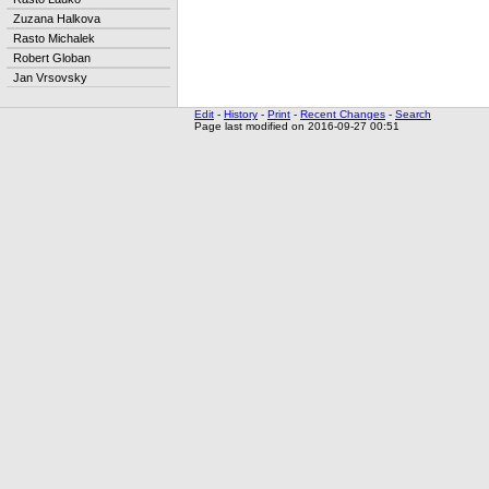
Zuzana Halkova
Rasto Michalek
Robert Globan
Jan Vrsovsky
Edit
-
History
-
Print
-
Recent Changes
-
Search
Page last modified on 2016-09-27 00:51