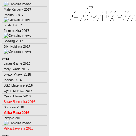
                 __                    
           _____/ /___ __   ______  ___
Male Karpaty 2017
          / ___/ / __ `/ | / / __ \/ __
Pezinok 2017
         (__  ) / /_/ /| |/ / /_/ / / /
Jested 2017
Zlom.bezka 2017
Bowling 2017
Silv. Kubinka 2017
2016
:
Laser Game 2016
Maly Slavin 2016
3-jezy Vltavy 2016
Inovec 2016
BSD Mutenice 2016
Cyklo Morava 2016
Cyklo Melnik 2016
Splav Berounka 2016
Sumava 2016
Velka Fatra 2016
Regata 2016
Velka Javorina 2016