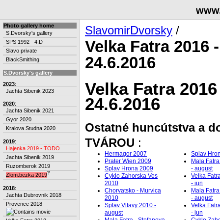
www.
Photo gallery home
SlavomirDvorsky
/
S.Dvorsky's gallery
Velka Fatra 2016 -
SPS 1992 - 4.D
Slavo private
24.6.2016
BlackSmithing
S.Dvorsky's gallery
Velka Fatra 2016
2023
:
Jachta Sibenik 2023
24.6.2016
2020
:
Jachta Sibenik 2021
Gyor 2020
Ostatné huncútstva a 
Kralova Studna 2020
TVÁROU
:
2019
:
Hajenka 2019 - TODO
Hermagor 2007
Splav Hron
Jachta Sibenik 2019
Prater Wien 2009
Mala Fatra
Ruzomberok 2019
Splav Hrona 2009
- august
?
Zlom.bezka 2019
Cyklo Zahorska Ves
Velka Fatr
2010
- jun
2018
:
Chorvatsko - Murvica
Mala Fatra
Jachta Dubrovnik 2018
2010
- august
Provence 2018
Splav Vltavy 2010 -
Velka Fatr
august
- jun
Mala Fatra - Stefanova
Cyklo Zah