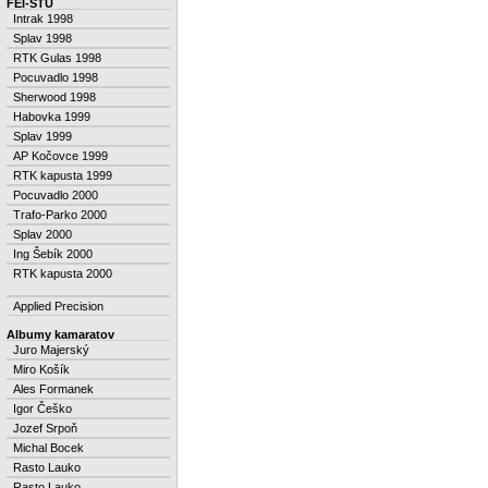
FEI-STU
Intrak 1998
Splav 1998
RTK Gulas 1998
Pocuvadlo 1998
Sherwood 1998
Habovka 1999
Splav 1999
AP Kočovce 1999
RTK kapusta 1999
Pocuvadlo 2000
Trafo-Parko 2000
Splav 2000
Ing Šebík 2000
RTK kapusta 2000
Applied Precision
Albumy kamaratov
Juro Majerský
Miro Košík
Ales Formanek
Igor Češko
Jozef Srpoň
Michal Bocek
Rasto Lauko
Rasto Lauko