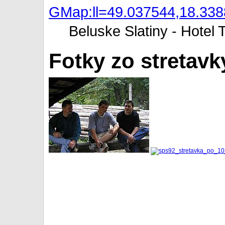
GMap:ll=49.037544,18.338
Beluske Slatiny - Hote
Fotky zo stretav