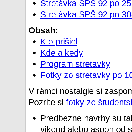
Stretávka SPŠ 92 po 25
Stretávka SPŠ 92 po 30
Obsah:
Kto prišiel
Kde a kedy
Program stretavky
Fotky zo stretavky po 1
V rámci nostalgie si zaspo
Pozrite si
fotky zo študents
Predbezne navrhy su tak
vikend alebo aspon od 