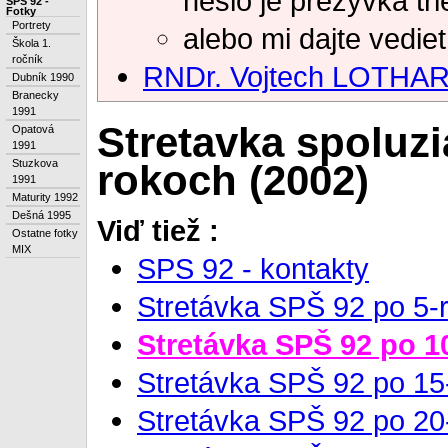
heslo je prezyvka tr
SPS 92 -
Fotky
Portrety
alebo mi dajte vediet
Škola 1.
ročník
RNDr. Vojtech LOTHA
Dubník 1990
Branecky
1991
Stretavka spoluz
Opatová
1991
rokoch (2002)
Stuzkova
1991
Maturity 1992
Dešná 1995
Viď tiež :
Ostatne fotky
MIX
SPS 92 - kontakty
Stretávka SPŠ 92 po 5-
Stretávka SPŠ 92 po 1
Stretávka SPŠ 92 po 15
Stretávka SPŠ 92 po 20