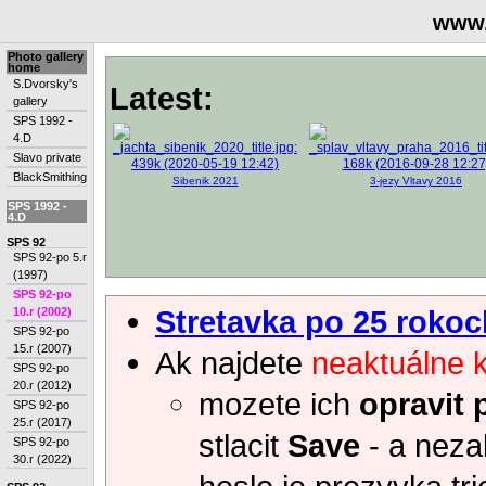
www.
Photo gallery
home
S.Dvorsky's
Latest:
gallery
SPS 1992 -
4.D
Slavo private
BlackSmithing
Sibenik 2021
3-jezy Vltavy 2016
SPS 1992 -
4.D
SPS 92
SPS 92-po 5.r
(1997)
SPS 92-po
Stretavka po 25 rokoc
10.r (2002)
SPS 92-po
15.r (2007)
Ak najdete
neaktuálne 
SPS 92-po
20.r (2012)
mozete ich
opravit 
SPS 92-po
25.r (2017)
stlacit
Save
- a neza
SPS 92-po
30.r (2022)