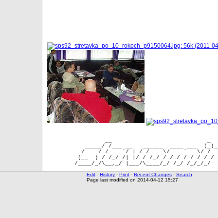
                 __                            _  
           _____/ /___ __   ______  ____ ___  (_)_
          / ___/ / __ `/ | / / __ \/ __ `__ \/ / _
         (__  ) / /_/ /| |/ / /_/ / / / / / / / / 
Edit
-
History
-
Print
-
Recent Changes
-
Search
Page last modified on 2014-04-12 15:27