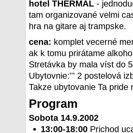
hotel THERMÁL
- jednoduc
tam organizované velmi ca
hra na gitare aj trampske.
cena:
komplet vecerné menu
ak k tomu prirátame alkoho
Stretávka by mala víst do 50
Ubytovnie:''' 2 postelová iz
Takze ubytovanie Ta pride 
Program
Sobota 14.9.2002
13:00-18:00
Prichod uc