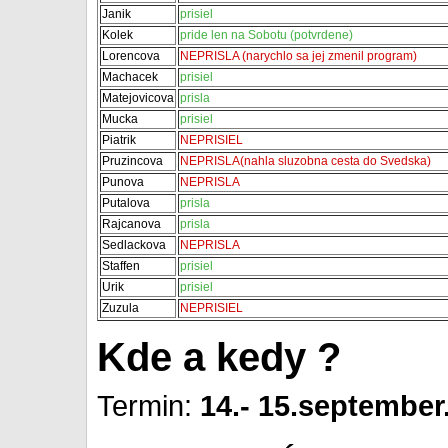
Janik
prisiel
Kolek
pride len na Sobotu (potvrdene)
Lorencova
NEPRISLA (narychlo sa jej zmenil program)
Machacek
prisiel
Matejovicova
prisla
Mucka
prisiel
Piatrik
NEPRISIEL
Pruzincova
NEPRISLA(nahla sluzobna cesta do Svedska)
Punova
NEPRISLA
Putalova
prisla
Rajcanova
prisla
Sedlackova
NEPRISLA
Staffen
prisiel
Urik
prisiel
Zuzula
NEPRISIEL
Kde a kedy ?
Termin:
14.- 15.september