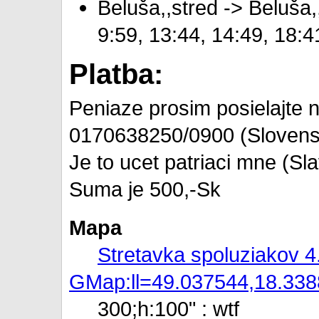
Beluša,,stred -> Beluša,
9:59, 13:44, 14:49, 18:4
Platba:
Peniaze prosim posielajte n
0170638250/0900 (Slovensk
Je to ucet patriaci mne (Sl
Suma je 500,-Sk
Mapa
Stretavka spoluziakov 
GMap:ll=49.037544,18.33
300;h:100" : wtf