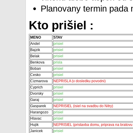
Planovany termin pada 
Kto prišiel :
MENO
STAV
Andel
prisiel
Bajzik
prisiel
Belak
prisiel
Benkova
prisla
Boban
prisiel
Cesko
prisiel
Cizmarova
NEPRISLA (v dosledku povodni)
Cyprich
prisiel
Dvorsky
prisiel
Garaj
prisiel
Gasparek
NEPRISIEL (isiel na svadbu do Nitry)
Harangozo
prisiel
Hlavac
prisiel
Hujik
NEPRISIEL (pristavba domu, priprava na bratovu
Janicek
prisiel