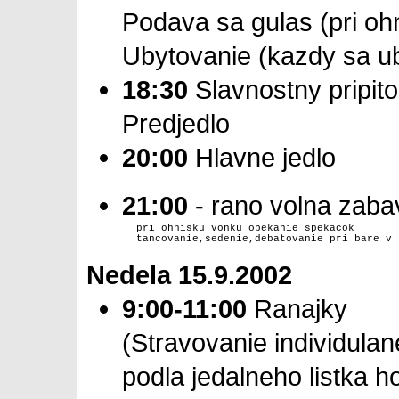
Podava sa gulas (pri oh
Ubytovanie (kazdy sa u
18:30
Slavnostny pripit
Predjedlo
20:00
Hlavne jedlo
21:00
- rano volna zabav
        pri ohnisku vonku opekanie spekacok

Nedela 15.9.2002
9:00-11:00
Ranajky
(Stravovanie individulan
podla jedalneho listka h