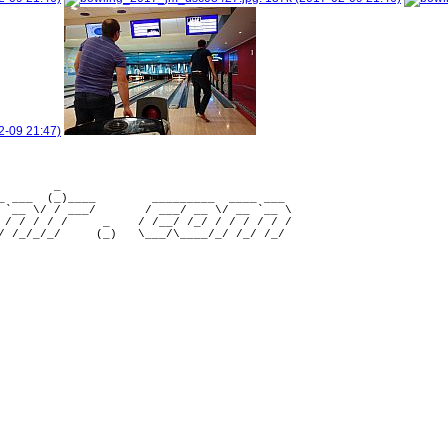
        _                                 

_ ___  (_)____        _________  ____ ___ 

 `__ \/ / ___/       / ___/ __ \/ __ `__ \

 / / / / /     _    / /__/ /_/ / / / / / /
