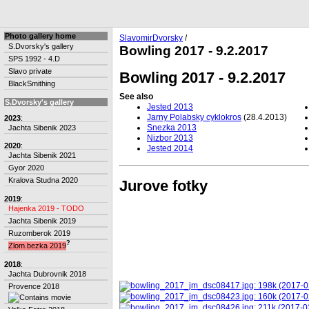
Photo gallery home
SlavomirDvorsky
/
S.Dvorsky's gallery
Bowling 2017 - 9.2.2017
SPS 1992 - 4.D
Slavo private
Bowling 2017 - 9.2.2017
BlackSmithing
See also
S.Dvorsky's gallery
Jested 2013
Jarny Polabsky cyklokros
(28.4.2013)
2023
:
Snezka 2013
Jachta Sibenik 2023
Nizbor 2013
2020
:
Jested 2014
Jachta Sibenik 2021
Gyor 2020
Kralova Studna 2020
Jurove fotky
2019
:
Hajenka 2019 - TODO
Jachta Sibenik 2019
Ruzomberok 2019
?
Zlom.bezka 2019
2018
:
Jachta Dubrovnik 2018
Provence 2018