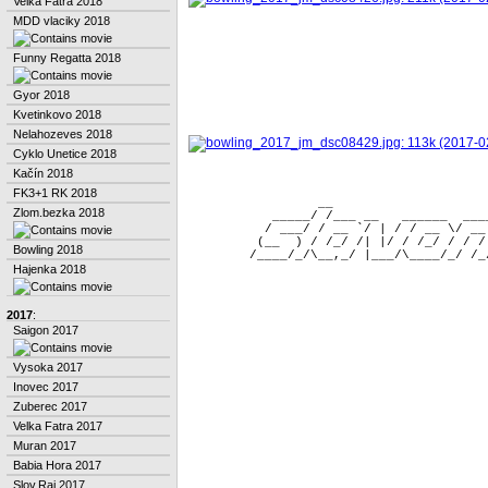
Velka Fatra 2018
MDD vlaciky 2018
Funny Regatta 2018
Gyor 2018
Kvetinkovo 2018
Nelahozeves 2018
Cyklo Unetice 2018
Kačín 2018
FK3+1 RK 2018
                 __                    
Zlom.bezka 2018
           _____/ /___ __   ______  ___
          / ___/ / __ `/ | / / __ \/ __
         (__  ) / /_/ /| |/ / /_/ / / /
Bowling 2018
Hajenka 2018
2017
:
Saigon 2017
Vysoka 2017
Inovec 2017
Zuberec 2017
Velka Fatra 2017
Muran 2017
Babia Hora 2017
Slov.Raj 2017