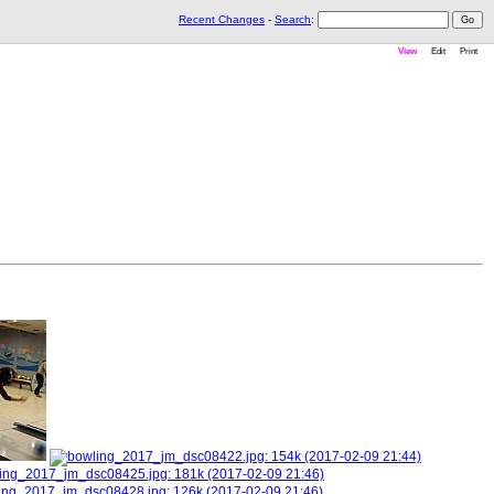
Recent Changes
-
Search
:
View
Edit
Print