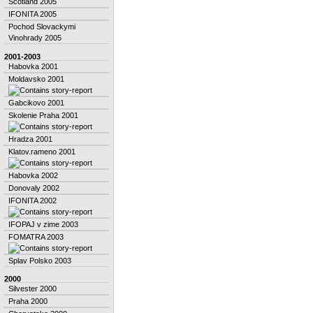
Scotland 2005
IFONITA 2005
Pochod Slovackymi
Vinohrady 2005
2001-2003
Habovka 2001
Moldavsko 2001
Gabcikovo 2001
Skolenie Praha 2001
Hradza 2001
Klatov.rameno 2001
Habovka 2002
Donovaly 2002
IFONITA 2002
IFOPAJ v zime 2003
FOMATRA 2003
Splav Polsko 2003
2000
Silvester 2000
Praha 2000