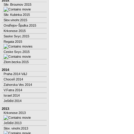
2015
:
Silv. Broumov 2015
Silv. Kubinka 2015
Slov.vinohr.2015
Ondřejov-Špulka 2015
Krkonose 2015
Saske Svyc.2015
Regata 2015
Ceske Svyc.2015
Zlom.bezka 2015
2014
:
Praha 2014 V&J
Choceň 2014
Zahorska Ves 2014
V.Fatra 2014
Israel 2014
Ještěd 2014
2013
:
Krkonose 2013
Ještěd 2013
Slov. vinohr.2013