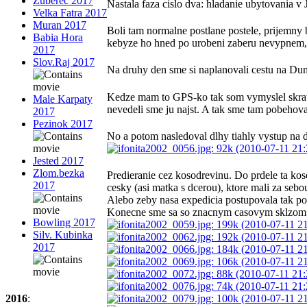
Zuberec 2017
Nastala faza cislo dva: hladanie ubytovania v
Velka Fatra 2017
Muran 2017
Boli tam normalne postlane postele, prijemny b
Babia Hora
kebyze ho hned po urobeni zaberu nevypnem, ta
2017
Slov.Raj 2017
Na druhy den sme si naplanovali cestu na Dumbi
Kedze mam to GPS-ko tak som vymyslel skratku
Male Karpaty
nevedeli sme ju najst. A tak sme tam pobehoval
2017
Pezinok 2017
No a potom nasledoval dlhy tiahly vystup na du
Jested 2017
Zlom.bezka
Predieranie cez kosodrevinu. Do prdele ta kos
2017
cesky (asi matka s dcerou), ktore mali za sebo
Alebo zeby nasa expedicia postupovala tak pomaly
Konecne sme sa so znacnym casovym sklzom d
Bowling 2017
Silv. Kubinka
2017
2016
: