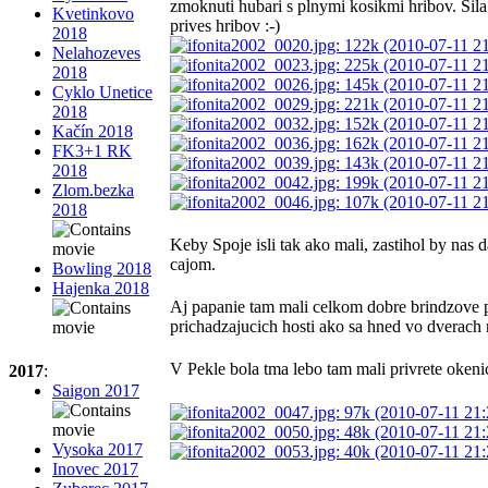
zmoknuti hubari s plnymi kosikmi hribov. Sila
Kvetinkovo
prives hribov :-)
2018
Nelahozeves
2018
Cyklo Unetice
2018
Kačín 2018
FK3+1 RK
2018
Zlom.bezka
2018
Keby Spoje isli tak ako mali, zastihol by nas
cajom.
Bowling 2018
Hajenka 2018
Aj papanie tam mali celkom dobre brindzove p
prichadzajucich hosti ako sa hned vo dverach
V Pekle bola tma lebo tam mali privrete okenic
2017
:
Saigon 2017
Vysoka 2017
Inovec 2017