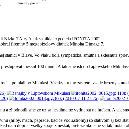
1
vážený pacient ...
tit NIzke TAtry.A tak vznikla expedicia IFONITA 2002.
 zobral firemny 5 megapixelovy digitak Minolta Dimage 7.
nej stanici v Blave. Vo vlaku bola sympaticka, smutna a sklesnuta sprie
li prestupovat meskal 100 minut. A tak sme isli do Liptovskeho Mikul
trocha potulali po Mikulasi. Vsetky krcmy zavrete, vsade hrozny smrad
nu a zhodnotili sme ze uz sa nestihneme vydriapat na hreben. A tak sme i
ovinu (hriby, mach, paprade, kacice,vodu,stromy) so stativom aj bez stat
ked nam doprial vsetky spoje zmeskat, pretoze ako sme sa tak motali ok