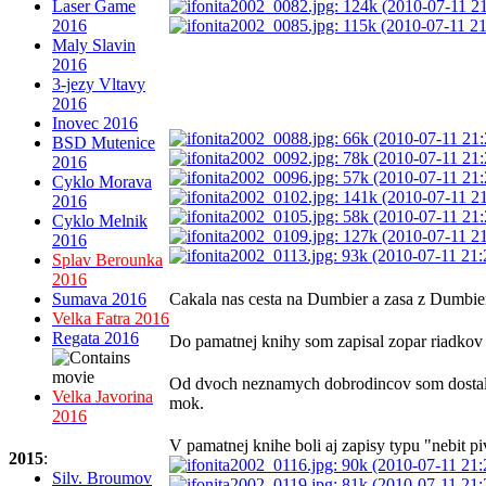
Laser Game
2016
Maly Slavin
2016
3-jezy Vltavy
2016
Inovec 2016
BSD Mutenice
2016
Cyklo Morava
2016
Cyklo Melnik
2016
Splav Berounka
2016
Cakala nas cesta na Dumbier a zasa z Dumbier
Sumava 2016
Velka Fatra 2016
Regata 2016
Do pamatnej knihy som zapisal zopar riadkov
Od dvoch neznamych dobrodincov som dostal m
Velka Javorina
mok.
2016
V pamatnej knihe boli aj zapisy typu "nebit p
2015
:
Silv. Broumov