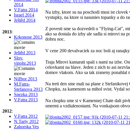
2014
V.Fatra 2014
Na izby, ktore su na poschodi musi ist clovek
Israel 2014
vystupky, na ktore si nasunies topanky a do r
Ještěd 2014
Z povesti sme sa dozvedeli o "Flying-Cat", mi
2013
:
ako sa dostala do izby ale sadla si mirovi na
Krkonose 2013
dobru noc.
V cene 200 devalvaciek za noc boli aj ranajky.
Ještěd 2013
Slov.
Traja Mirovi kamarati spali s nami na izbe. O
vinohr.2013
celovkami na hlave. Jeden z nich to asi nezvla
domov vlakom. Ako sa tak zraneny ponahlal na 
Nižbor 2013
Na treti den sme mali na plane z Stefanikovej 
M.Fatra-
Chopku, za kamenom sa mihol svist. Vydal som 
Stefanova 2013
Snezka 2013
V.Fatra 2013
Na chopku sme si v Kamennej Chate dali pivk
smermi a vzdialenostami. Na vonkajsom obvod
2012
:
V.Fatra 2012
N.Tarty 2012
Zahorska Ves