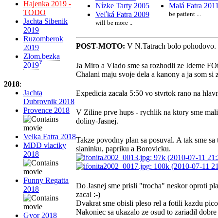
Hajenka 2019 -
Nízke Tarty 2005
Malá Fatra 201
TODO
Veľká Fatra 2009
be patient ...
Jachta Sibenik
will be more ..
2019
Ruzomberok
POST-MOTO:
V N.Tatrach bolo pohodovo.
2019
Zlom.bezka
?
2019
Ja Miro a Vlado sme sa rozhodli ze Ideme FO
Chalani maju svoje dela a kanony a ja som si
2018
:
Jachta
Expedicia zacala 5:50 vo stvrtok rano na hlav
Dubrovnik 2018
Provence 2018
V Ziline prve hups - rychlik na ktory sme ma
doliny-Jasnej.
Velka Fatra 2018
Takze povodny plan sa posuval. A tak sme sa 
MDD vlaciky
slaninku, papriku a Borovicku.
2018
Funny Regatta
Do Jasnej sme prisli "trocha" neskor oproti pla
2018
zacal :-)
Dvakrat sme obisli pleso rel a fotili kazdu pic
Nakoniec sa ukazalo ze osud to zariadil dobre 
Gyor 2018