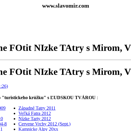
www.slavomir.com
e FOtit NIzke TAtry s Mirom, 
e FOtit NIzke TAtry s Mirom, 
hoto "turistickeho krúžku" s ĽUDSKOU TVÁROU
:
009
Západné Tatry 2011
Veľká Fatra 2012
10
Nízke Tarty 2012
04-8
Cervene Vrchy 2012 (Sept.)
11
Kamnicke Alpy 20xx