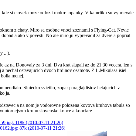
, kde si clovek moze odlozit mokre topanky. V kamrliku su vyhrievale
on oknom z chaty. Miro sa osobne vnoci zoznamil s Flying-Cat. Nevie
 dopadla ako v povesti. No ale miro ju vyprevadil za dvere a poprial
 ...).
 az na Donovaly za 3 dni. Dva krat slapali az do 21:30 vecera, len s
ej a nechal ostavajucich dvoch hrdinov osamote. Z L.Mikulasa isiel
 bolia menej.
 neudialo. Slniecko svietilo, zopar paraglajdistov lietajucich z
ko ja.
podstavec a na nom je vodorovne polozena kovova kruhova tabula so
vnutornejsom kruhu slovenske kopce a konciare.