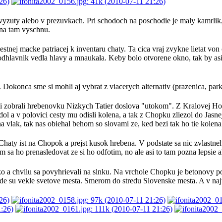
 vyzuty alebo v prezuvkach. Pri schodoch na poschodie je maly kamrlik
ana tam vyschnu.
estnej macke patriacej k inventaru chaty. Ta cica vraj zvykne lietat v
 podhlavnik vedla hlavy a mnaukala. Keby bolo otvorene okno, tak by asi
 Dokonca sme si mohli aj vybrat z viacerych alternativ (prazenica, parky
ni zobrali hrebenovku Nizkych Tatier doslova "utokom". Z Kralovej Hole
dol a v polovici cesty mu odisli kolena, a tak z Chopku zliezol do Jasn
vlak, tak nas obiehal behom so slovami ze, ked bezi tak ho tie kolena
Chaty ist na Chopok a prejst kusok hrebena. V podstate sa nic zvlastneho
sa ho prenasledovat ze si ho odfotim, no ale asi to tam pozna lepsie a
o a chvilu sa povyhrievali na slnku. Na vrchole Chopku je betonovy 
e su vekle svetove mesta. Smerom do stredu Slovenske mesta. A v naj