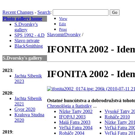
Recent Changes
-
Search
:
Photo gallery home
View
S.Dvorsky's
Edit
gallery
Print
SlavomirDvorsky
/
SPS 1992 - 4.D
Slavo private
BlackSmithing
IFONITA 2002 - Idem
S.Dvorsky's gallery
2023
:
IFONITA 2002 - Idem
Jachta Sibenik
2023
2020
:
Jachta Sibenik
Ostatné huncútstva a dobrodružstvá to
2021
Chronológia a štatistiky
...
Gyor 2020
Nízke Tarty 2002
Vysoké Tatry 2
Kralova Studna
IFOPAJ 2003
Roháče 2010
2020
Malá Fatra 2003
Nízke Tarty 20
Veľká Fatra 2004
Veľká Fatra 20
2019
:
Roháče 2004
Veľká Fatra 20