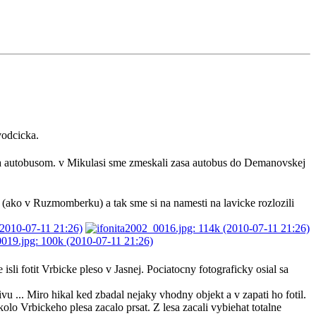
vodcicka.
asa autobusom. v Mikulasi sme zmeskali zasa autobus do Demanovskej
 (ako v Ruzmomberku) a tak sme si na namesti na lavicke rozlozili
sli fotit Vrbicke pleso v Jasnej. Pociatocny fotograficky osial sa
ivu ... Miro hikal ked zbadal nejaky vhodny objekt a v zapati ho fotil.
olo Vrbickeho plesa zacalo prsat. Z lesa zacali vybiehat totalne