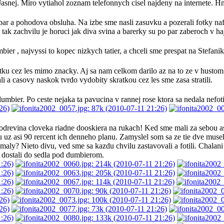
 Jasnej. Miro vytiahol zoznam telefonnych cisel najdeny na internete. 
ar a pohodova obsluha. Na izbe sme nasli zasuvku a pozerali fotky nafote
k zachvilu je horuci jak diva svina a barerky su po par zaberoch v ha
er , najvyssi to kopec nizkych tatier, a chceli sme prespat na Stefanik
 cez les mimo znacky. Aj sa nam celkom darilo az na to ze v hustom le
i a casovy naskok tvrdo vydobity skratkou cez les sme zasa stratili.
mbier. Po ceste nejaka ta pavucina v rannej rose ktora sa nedala nefotit
odrevina cloveka riadne dooskiera na rukach! Ked sme mali za sebou asi
u uz asi 90 rercent ich denneho planu. Zamyslel som sa ze tie dve museli
? Nieto divu, ved sme sa kazdu chvilu zastavovali a fotili. Chalani rozlozil
ostali do sedla pod dumbierom.