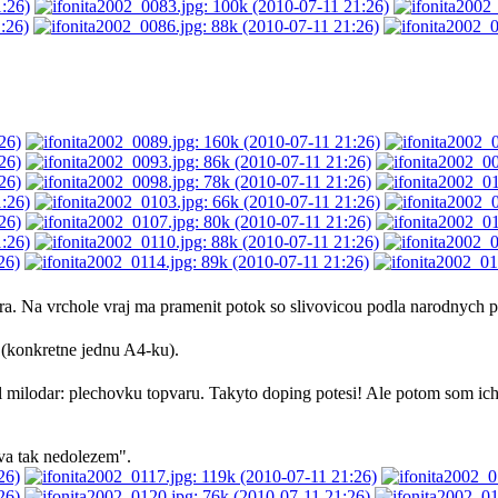
a. Na vrchole vraj ma pramenit potok so slivovicou podla narodnych po
 (konkretne jednu A4-ku).
ilodar: plechovku topvaru. Takyto doping potesi! Ale potom som ich m
iva tak nedolezem".