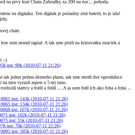
Hned na prvy krat Chata Zahradky za 200 na noc... pohoda.
ne na digitaku. Ten digitak je poriadny zrut baterii, to je sila!
jzlu.
ovej chate.
se som nemal signal. A tak sme prisli na krizovatku znaciek a
 :-)
 tak jednu petinu denneho planu, tak sme stretli dve oprotiiduce
 na turu vyrazit aspon o 5-tej rano.
i stativy a fotili a fotili .... A ja som fotil ich ako fotia a fotia ...