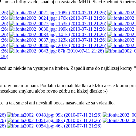
! tam su hriby vsade, snad aj na zastavhe MHD. Staci zbehnut 5 metrov z
 dazd uz niekde na vystupe na hreben. Zapadli sme do najblizsej krcmy
"
irohy mnam-mnam. Podlahu tam mali hladku a klzku a este ktomu prini
 necakane smyknu alebo rovno zdrbu na klzkej dlazke :-)
e, a tak sme si ani nevsimli pocas nasavania ze sa vyjasnilo.