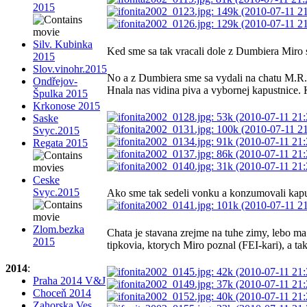
2015
Silv. Kubinka
Ked sme sa tak vracali dole z Dumbiera Miro s
2015
Slov.vinohr.2015
No a z Dumbiera sme sa vydali na chatu M.R
Ondřejov-
Hnala nas vidina piva a vybornej kapustnice. 
Špulka 2015
Krkonose 2015
Saske
Svyc.2015
Regata 2015
Ceske
Svyc.2015
Ako sme tak sedeli vonku a konzumovali kapus
Zlom.bezka
Chata je stavana zrejme na tuhe zimy, lebo ma
2015
tipkovia, ktorych Miro poznal (FEI-kari), a tak
2014
:
Praha 2014 V&J
Choceň 2014
Zahorska Ves