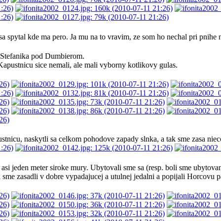
a spytal kde ma pero. Ja mu na to vravim, ze som ho nechal pri pnihe na
.Stefanika pod Dumbierom.
Kapustnicu sice nemali, ale mali vyborny kotlikovy gulas.
tnicu, naskytli sa celkom pohodove zapady slnka, a tak sme zasa nieco
 asi jeden meter siroke mury. Ubytovali sme sa (resp. boli sme ubytovan
 sme zasadli v dobre vypadajucej a utulnej jedalni a popijali Horcovu pa