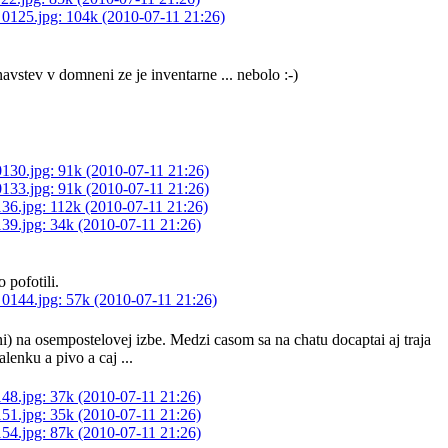
vstev v domneni ze je inventarne ... nebolo :-)
 pofotili.
i) na osempostelovej izbe. Medzi casom sa na chatu docaptai aj traja
lenku a pivo a caj ...