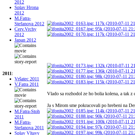
2012
Splav Hrona
2012
M.Fatra-
Stefanova 2012
Cerv.Vrchy
2012
Japan 2012
2011
:
Vršatec 2011
V.Fatra 2011
Vlado sa rozhodol ze ho bolia kolena, a tak z
Ja s Mirom sme pokracovali po hrebeni na Dere
M.Fatra-Stoh
2011
M.Fatra-
Stefanova 2011
Splav Vltavy