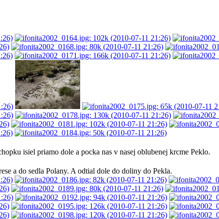
 chopku isiel priamo dole a pocka nas v nasej oblubenej krcme Peklo.
se a do sedla Polany. A odtial dole do doliny do Pekla.