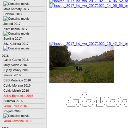
Male Karpaty 2017
Pezinok 2017
Jested 2017
Zlom.bezka 2017
Bowling 2017
Silv. Kubinka 2017
2016
:
Laser Game 2016
Maly Slavin 2016
3-jezy Vltavy 2016
Inovec 2016
BSD Mutenice 2016
Cyklo Morava 2016
Cyklo Melnik 2016
                 __                    
           _____/ /___ __   ______  ___
Splav Berounka 2016
          / ___/ / __ `/ | / / __ \/ __
Sumava 2016
         (__  ) / /_/ /| |/ / /_/ / / /
Velka Fatra 2016
Regata 2016
Velka Javorina 2016