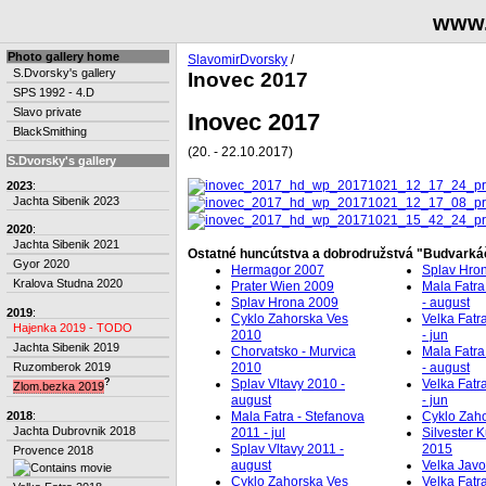
www.
Photo gallery home
SlavomirDvorsky
/
S.Dvorsky's gallery
Inovec 2017
SPS 1992 - 4.D
Slavo private
Inovec 2017
BlackSmithing
(20. - 22.10.2017)
S.Dvorsky's gallery
2023
:
Jachta Sibenik 2023
2020
:
Jachta Sibenik 2021
Ostatné huncútstva a dobrodružstvá "Budva
Gyor 2020
Hermagor 2007
Splav Hron
Kralova Studna 2020
Prater Wien 2009
Mala Fatra
Splav Hrona 2009
- august
2019
:
Cyklo Zahorska Ves
Velka Fatr
Hajenka 2019 - TODO
2010
- jun
Jachta Sibenik 2019
Chorvatsko - Murvica
Mala Fatra
Ruzomberok 2019
2010
- august
?
Splav Vltavy 2010 -
Velka Fatr
Zlom.bezka 2019
august
- jun
2018
:
Mala Fatra - Stefanova
Cyklo Zah
Jachta Dubrovnik 2018
2011 - jul
Silvester 
Splav Vltavy 2011 -
2015
Provence 2018
august
Velka Javo
Cyklo Zahorska Ves
Velka Fatr