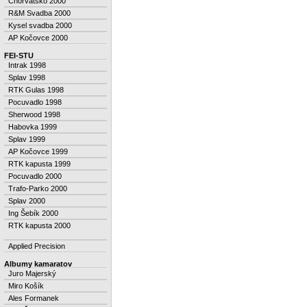
Chorvatsko 2000
R&M Svadba 2000
Kysel svadba 2000
AP Kočovce 2000
FEI-STU
Intrak 1998
Splav 1998
RTK Gulas 1998
Pocuvadlo 1998
Sherwood 1998
Habovka 1999
Splav 1999
AP Kočovce 1999
RTK kapusta 1999
Pocuvadlo 2000
Trafo-Parko 2000
Splav 2000
Ing Šebík 2000
RTK kapusta 2000
Applied Precision
Albumy kamaratov
Juro Majerský
Miro Košík
Ales Formanek