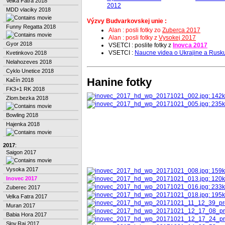
Velka Fatra 2018
2012
MDD vlaciky 2018
Výzvy Budvarkovskej unie :
Funny Regatta 2018
Alan : posli fotky zo
Zuberca 2017
Alan : posli fotky z
Vysokej 2017
Gyor 2018
VSETCI : poslite fotky z
Inovca 2017
VSETCI :
Naucne videa o Ukrajine a Rusk
Kvetinkovo 2018
Nelahozeves 2018
Cyklo Unetice 2018
Hanine fotky
Kačín 2018
FK3+1 RK 2018
Zlom.bezka 2018
Bowling 2018
Hajenka 2018
2017
:
Saigon 2017
Vysoka 2017
Inovec 2017
Zuberec 2017
Velka Fatra 2017
Muran 2017
Babia Hora 2017
Slov.Raj 2017