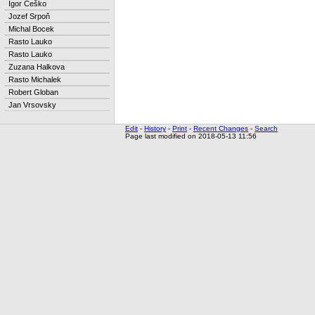
Igor Češko
Jozef Srpoň
Michal Bocek
Rasto Lauko
Rasto Lauko
Zuzana Halkova
Rasto Michalek
Robert Globan
Jan Vrsovsky
Edit
-
History
-
Print
-
Recent Changes
-
Search
Page last modified on 2018-05-13 11:56