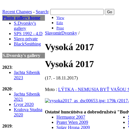
Recent Changes
-
Search
:
Photo gallery home
View
S.Dvorsky's
Edit
gallery
Print
SlavomirDvorsky
/
SPS 1992 - 4.D
Slavo private
BlackSmithing
Vysoká 2017
S.Dvorsky's gallery
Vysoká 2017
2023
:
Jachta Sibenik
2023
(17. - 18.11.2017)
2020
:
Moto :
LÝTKA - NEMUSIA BYŤ VAŠOU
Jachta Sibenik
2021
Gyor 2020
Kralova Studna
Ostatné huncútstva a dobrodružstvá 
2020
Hermagor 2007
Prater Wien 2009
2019
:
Splav Hrona 2009