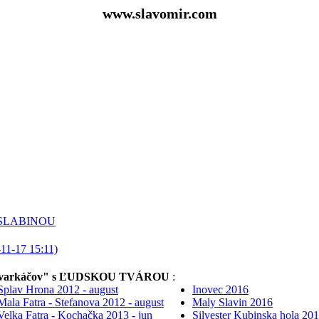
www.slavomir.com
 SLABINOU
"Budvarkáčov" s ĽUDSKOU TVÁROU
:
Splav Hrona 2012 - august
Inovec 2016
Mala Fatra - Stefanova 2012 - august
Maly Slavin 2016
Velka Fatra - Kochačka 2013 - jun
Silvester Kubinska hola 20