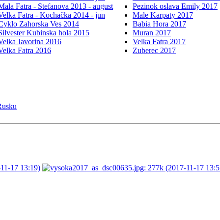
Mala Fatra - Stefanova 2013 - august
Pezinok oslava Emily 2017
Velka Fatra - Kochačka 2014 - jun
Male Karpaty 2017
Cyklo Zahorska Ves 2014
Babia Hora 2017
Silvester Kubinska hola 2015
Muran 2017
Velka Javorina 2016
Velka Fatra 2017
Velka Fatra 2016
Zuberec 2017
Rusku