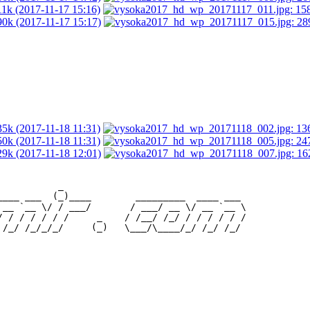
           _                                 

____ ___  (_)____        _________  ____ ___ 

 __ `__ \/ / ___/       / ___/ __ \/ __ `__ \

/ / / / / / /     _    / /__/ /_/ / / / / / /
