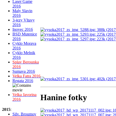
Laser Game
2016
Maly Slavin
2016
3-jezy Vltavy
2016
Inovec 2016
BSD Mutenice
2016
Cyklo Morava
2016
Cyklo Melnik
2016
Splav Berounka
2016
Sumava 2016
Velka Fatra 2016
Regata 2016
Velka Javorina
Hanine fotky
2016
2015
:
Silv. Broumov