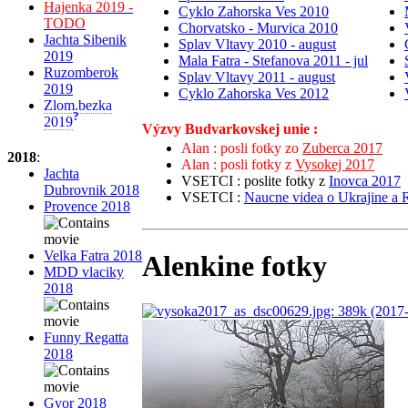
Hajenka 2019 -
Cyklo Zahorska Ves 2010
TODO
Chorvatsko - Murvica 2010
Jachta Sibenik
Splav Vltavy 2010 - august
2019
Mala Fatra - Stefanova 2011 - jul
Ruzomberok
Splav Vltavy 2011 - august
2019
Cyklo Zahorska Ves 2012
Zlom.bezka
?
2019
Výzvy Budvarkovskej unie :
Alan : posli fotky zo
Zuberca 2017
2018
:
Alan : posli fotky z
Vysokej 2017
Jachta
VSETCI : poslite fotky z
Inovca 2017
Dubrovnik 2018
VSETCI :
Naucne videa o Ukrajine a 
Provence 2018
Velka Fatra 2018
Alenkine fotky
MDD vlaciky
2018
Funny Regatta
2018
Gyor 2018