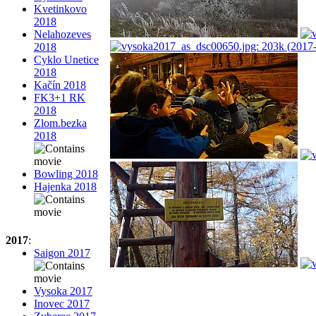
Kvetinkovo
2018
Nelahozeves
2018
Cyklo Unetice
2018
Kačín 2018
FK3+1 RK
2018
Zlom.bezka
2018
Bowling 2018
Hajenka 2018
2017
:
Saigon 2017
Vysoka 2017
Inovec 2017