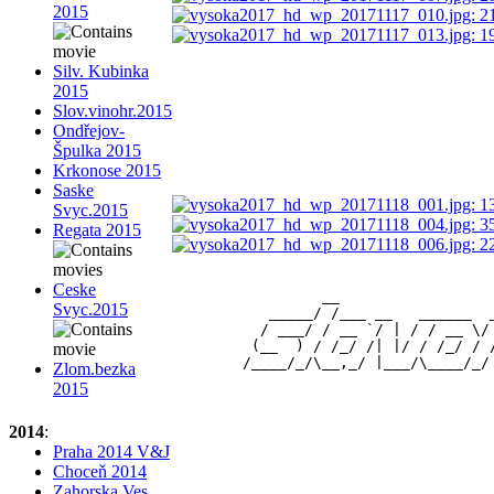
2015
Silv. Kubinka
2015
Slov.vinohr.2015
Ondřejov-
Špulka 2015
Krkonose 2015
Saske
Svyc.2015
Regata 2015
Ceske
                 __                 
Svyc.2015
           _____/ /___ __   ______  
          / ___/ / __ `/ | / / __ \/
         (__  ) / /_/ /| |/ / /_/ / 
Zlom.bezka
2015
2014
:
Praha 2014 V&J
Choceň 2014
Zahorska Ves