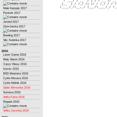
          / ___/ / __ `/ | / / __ \/ __
         (__  ) / /_/ /| |/ / /_/ / / /
Male Karpaty 2017
Pezinok 2017
Jested 2017
Zlom.bezka 2017
Bowling 2017
Silv. Kubinka 2017
2016
:
Laser Game 2016
Maly Slavin 2016
3-jezy Vltavy 2016
Inovec 2016
BSD Mutenice 2016
Cyklo Morava 2016
Cyklo Melnik 2016
Splav Berounka 2016
Sumava 2016
Velka Fatra 2016
Regata 2016
Velka Javorina 2016