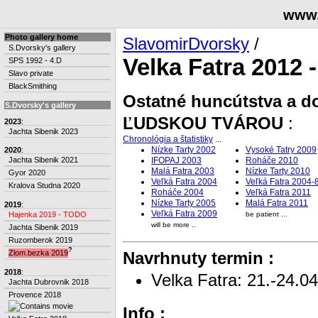
www.
Photo gallery home
SlavomirDvorsky
/
S.Dvorsky's gallery
Velka Fatra 2012 -
SPS 1992 - 4.D
Slavo private
BlackSmithing
Ostatné huncútstva a do
S.Dvorsky's gallery
ĽUDSKOU TVÁROU
:
2023
:
Jachta Sibenik 2023
Chronológia a štatistiky
...
Nízke Tarty 2002
Vysoké Tatry 2009
2020
:
IFOPAJ 2003
Roháče 2010
Jachta Sibenik 2021
Malá Fatra 2003
Nízke Tarty 2010
Gyor 2020
Veľká Fatra 2004
Veľká Fatra 2004-
Kralova Studna 2020
Roháče 2004
Veľká Fatra 2011
Nízke Tarty 2005
Malá Fatra 2011
2019
:
Veľká Fatra 2009
Hajenka 2019 - TODO
be patient ...
will be more ..
Jachta Sibenik 2019
Ruzomberok 2019
?
Zlom.bezka 2019
Navrhnuty termin :
2018
:
Velka Fatra: 21.-24.0
Jachta Dubrovnik 2018
Provence 2018
Info :