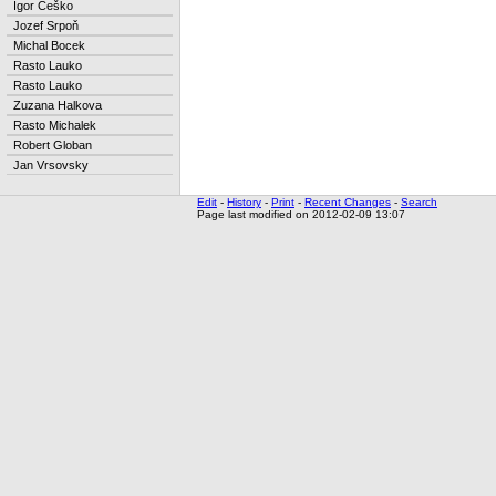
Igor Češko
Jozef Srpoň
Michal Bocek
Rasto Lauko
Rasto Lauko
Zuzana Halkova
Rasto Michalek
Robert Globan
Jan Vrsovsky
Edit
-
History
-
Print
-
Recent Changes
-
Search
Page last modified on 2012-02-09 13:07