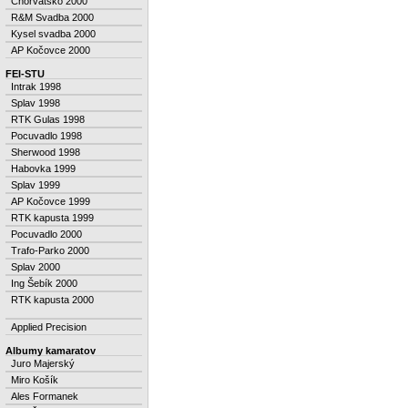
Chorvatsko 2000
R&M Svadba 2000
Kysel svadba 2000
AP Kočovce 2000
FEI-STU
Intrak 1998
Splav 1998
RTK Gulas 1998
Pocuvadlo 1998
Sherwood 1998
Habovka 1999
Splav 1999
AP Kočovce 1999
RTK kapusta 1999
Pocuvadlo 2000
Trafo-Parko 2000
Splav 2000
Ing Šebík 2000
RTK kapusta 2000
Applied Precision
Albumy kamaratov
Juro Majerský
Miro Košík
Ales Formanek