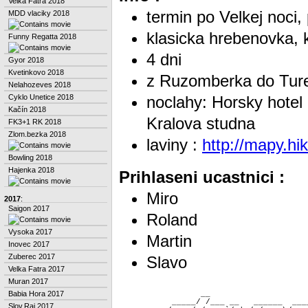
Velka Fatra 2018
termin po Velkej noci,
MDD vlaciky 2018
klasicka hrebenovka, k
Funny Regatta 2018
4 dni
Gyor 2018
Kvetinkovo 2018
z Ruzomberka do Ture
Nelahozeves 2018
Cyklo Unetice 2018
noclahy: Horsky hotel
Kačín 2018
Kralova studna
FK3+1 RK 2018
Zlom.bezka 2018
laviny :
http://mapy.hi
Bowling 2018
Hajenka 2018
Prihlaseni ucastnici :
Miro
2017
:
Saigon 2017
Roland
Vysoka 2017
Martin
Inovec 2017
Zuberec 2017
Slavo
Velka Fatra 2017
Muran 2017
                 __                    
Babia Hora 2017
           _____/ /___ __   ______  ___
Slov.Raj 2017